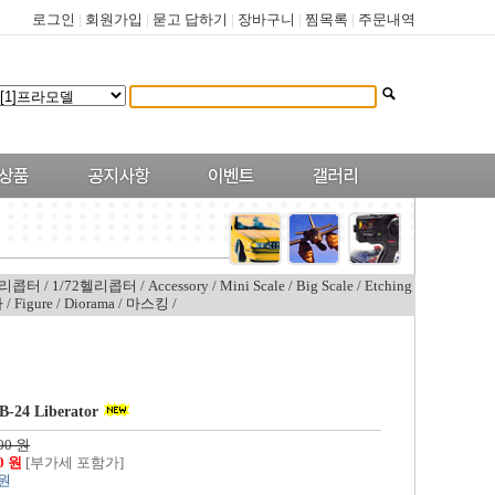
로그인
|
회원가입
|
묻고 답하기
|
장바구니
|
찜목록
|
주문내역
헬리콥터
/
1/72헬리콥터
/
Accessory
/
Mini Scale
/
Big Scale
/
Etching
타
/
Figure
/
Diorama
/
마스킹
/
B-24 Liberator
00 원
00 원
[부가세 포함가]
 원