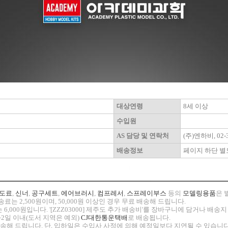
대상연령
8세 이상
수입원
AS 담당 및 연락처
(주)엔하비, 02-3
배송정보
페이지 하단 별
도료
,
신너
,
공구세트
,
에어브러시
,
컴프레서
,
스프레이부스
등의
모델링용품
은 
료는 2,500원이며, 50,000원 이상인 경우 무료 배송해 드립니다.
 6,000원입니다. '[ZZZ03000] 제주도 추가 배송비'를 장바구니에 담거나 배
~2일 이내(도서 지역은 예외)
CJ대한통운택배
로 배송됩니다.
 발송해 드립니다. 단, 입하일은 수입사 사정에 의해 예정일보다 지연될 수 있습니다