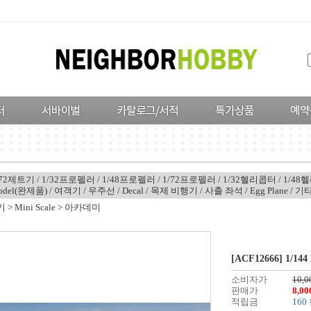
/72제트기
/
1/32프로펠러
/
1/48프로펠러
/
1/72프로펠러
/
1/32헬리콥터
/
1/48
Model(완제품)
/
여객기
/
우주선
/
Decal
/
목제 비행기
/
사출 좌석
/
Egg Plane
/
기
기
>
Mini Scale
>
아카데미
[ACF12666] 1/144 
소비자가
10,0
판매가
8,0
적립금
160