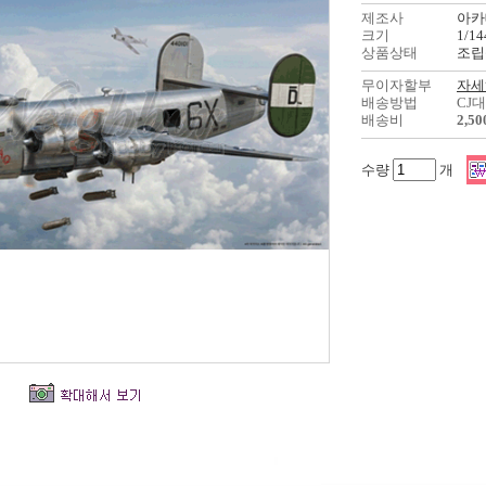
제조사
아카
크기
1/14
상품상태
조립
무이자할부
자세
배송방법
CJ
배송비
2,5
수량
개