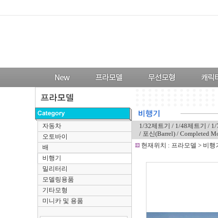
자동차
1/32제트기
/
1/48제트기
/
1
/
포신(Barrel)
/
Completed 
오토바이
-
현재위치 :
프라모델
>
비행
배
비행기
밀리터리
모델링용품
기타모형
미니카 및 용품