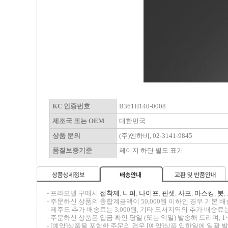
KC 인증번호
B361H140-0008
제조국 또는 OEM
대한민국
상품 문의
(주)엔하비, 02-3141-9845
품질보증기준
페이지 하단 별도 표기
-----
- 프라모델 구매시
접착제
,
니퍼
,
나이프
,
핀셋
,
사포
,
마스킹
,
붓
,
-----
- 주문하신 상품의 총합계금액이 50,000원 이하인 경우 기본 배송
-----
- 제주도 추가 배송료는 3,000원, 기타 도서지역의 추가 배송료는
-----
- 주문하신 상품은 입금 확인 당일 (또는 익일) 발송해 드리며, 1
-----
- [예약]상품을 포함한 주문의 경우 [예약]상품 입하일에 일괄