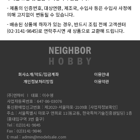
- 제품의 인증번호, 대상연령, 제조국, 수입사 등은 수입사 사정에
의해 고지없이 변동될 수 있습니다.
- 배송된 상품에 하자가 있는 경우, 반드시 조립 전에 고객센터
(02-3141-9845)로 연락주시면 새 상품으로 교환해 드립니다.
회사소개/약도/입금계좌
이용안내
개인정보처리방침
이용약관
(주)엔하비
대표 : 이수영
사업자등록번호 : 647-86-03076
통신판매업신고번호 : 제2023-서울마포-2109호
[사업자정보확인]
주소 : 서울특별시 마포구 연희로 11(동교동, 한국특허기술진흥원빌딩) 1층
(홍대입구역 3번 출구)
Tel : 02)3141-9845
Fax : 02)3141-9846
E-mail :
admin@modelsale.com