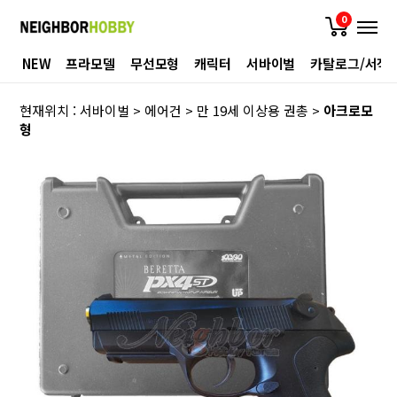
0
NEW
프라모델
무선모형
캐릭터
서바이벌
카탈로그/서적
현재위치 :
서바이벌
>
에어건
>
만 19세 이상용 권총
>
아크로모
형