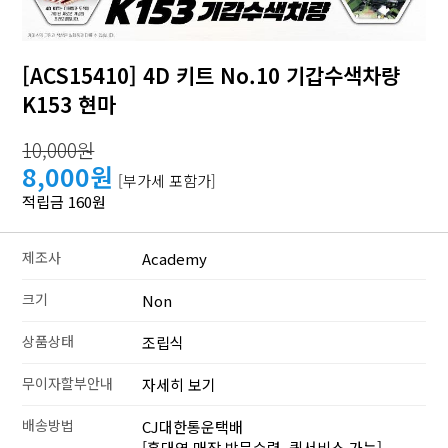
[ACS15410] 4D 키트 No.10 기갑수색차량
K153 현마
10,000원
8,000원
[부가세 포함가]
적립금 160원
제조사
Academy
크기
Non
상품상태
조립식
무이자할부안내
자세히 보기
배송방법
CJ대한통운택배
[홍대역 매장 방문수령, 퀵서비스 가능]