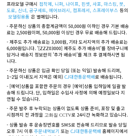
프라모델 구매시
접착제,
니퍼,
나이프,
핀셋,
사포,
마스킹,
붓,
도료,
신너,
공구세트,
에어브러시,
컴프레서,
스프레이부스
등의
모델링용품
은 별매입니다.
- 주문하신 상품의 총합계금액이 50,000원 이하인 경우 기본 배송
료는 2,500원이며, 50,000원 이상인 경우 무료 배송해 드립니다.
- 제주도 추가 배송료는 3,000원, 기타 도서지역의 추가 배송료는
6,000원입니다. '[ZZZ03000] 제주도 추가 배송비'를 장바구니에
담거나 배송지 정보란의 '추가 배송비'를 체크 후 결제하시면 됩
니다.
- 주문하신 상품은 입금 확인 당일 (또는 익일) 발송해 드리며,
1~2일 이내(도서 지역은 예외)
CJ대한통운택배
로 배송됩니다.
- [예약]상품을 포함한 주문의 경우 [예약]상품 입하일에 일괄 발
송해 드립니다. 단, 입하일은 수입사 사정에 의해 예정일보다 지
연될 수 있습니다.
- 주문 발주 후 누락되는 상품이 없도록 상품 준비, 포장 및 출고
시점까지 전 과정을
로 24시간 녹화하고 있습니다.
고화질 CCTV
- 상품 발송 후 운송장번호를 SMS로 전송해 드리므로 발송 당일
오후 7시 이후
주문내역보기
또는
CJ대한통운택배
홈페이지에서