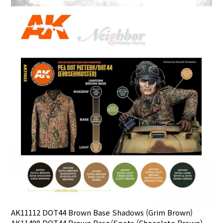
AK11112 DOT44 Brown Base Shadows (Grim Brown)
AK11408 DOT44 Brown Base/Spots (Chocolate Brown)