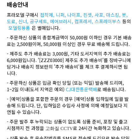
배송안내
프라모델 구매시
접착제,
니퍼,
나이프,
핀셋,
사포,
마스킹,
붓,
도료,
신너,
공구세트,
에어브러시,
컴프레서,
스프레이부스
등의
모델링용품
은 별매입니다.
- 주문하신 상품의 총합계금액이 50,000원 이하인 경우 기본 배송
료는 2,500원이며, 50,000원 이상인 경우 무료 배송해 드립니다.
- 제주도 추가 배송료는 3,000원, 기타 도서지역의 추가 배송료는
6,000원입니다. '[ZZZ03000] 제주도 추가 배송비'를 장바구니에
담거나 배송지 정보란의 '추가 배송비'를 체크 후 결제하시면 됩
니다.
- 주문하신 상품은 입금 확인 당일 (또는 익일) 발송해 드리며,
1~2일 이내(도서 지역은 예외)
CJ대한통운택배
로 배송됩니다.
- [예약]상품을 포함한 주문의 경우 [예약]상품 입하일에 일괄 발
송해 드립니다. 단, 입하일은 수입사 사정에 의해 예정일보다 지
연될 수 있습니다.
- 주문 발주 후 누락되는 상품이 없도록 상품 준비, 포장 및 출고
시점까지 전 과정을
로 24시간 녹화하고 있습니다.
고화질 CCTV
- 상품 발송 후 운송장번호를 SMS로 전송해 드리므로 발송 당일