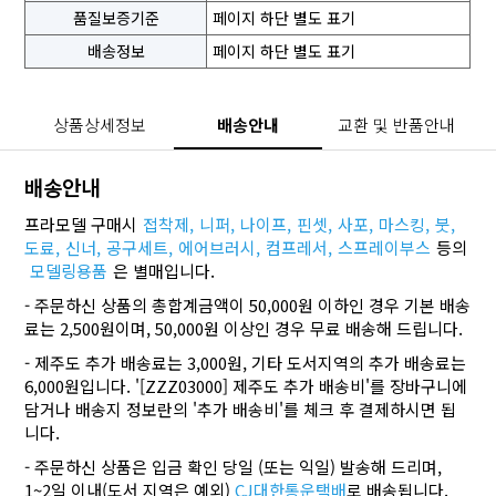
품질보증기준
페이지 하단 별도 표기
배송정보
페이지 하단 별도 표기
상품상세정보
배송안내
교환 및 반품안내
배송안내
프라모델 구매시
접착제,
니퍼,
나이프,
핀셋,
사포,
마스킹,
붓,
도료,
신너,
공구세트,
에어브러시,
컴프레서,
스프레이부스
등의
모델링용품
은 별매입니다.
- 주문하신 상품의 총합계금액이 50,000원 이하인 경우 기본 배송
료는 2,500원이며, 50,000원 이상인 경우 무료 배송해 드립니다.
- 제주도 추가 배송료는 3,000원, 기타 도서지역의 추가 배송료는
6,000원입니다. '[ZZZ03000] 제주도 추가 배송비'를 장바구니에
담거나 배송지 정보란의 '추가 배송비'를 체크 후 결제하시면 됩
니다.
- 주문하신 상품은 입금 확인 당일 (또는 익일) 발송해 드리며,
1~2일 이내(도서 지역은 예외)
CJ대한통운택배
로 배송됩니다.