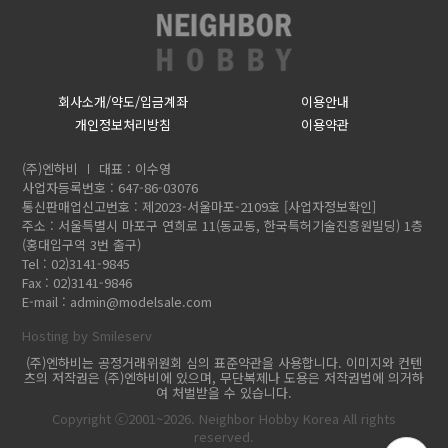
회사소개/약도/입금계좌
이용안내
개인정보처리방침
이용약관
(주)엔하비
대표 : 이수영
사업자등록번호 : 647-86-03076
통신판매업신고번호 : 제2023-서울마포-2109호
[사업자정보확인]
주소 : 서울특별시 마포구 연희로 11(동교동, 한국특허기술진흥원빌딩) 1층
(홍대입구역 3번 출구)
Tel : 02)3141-9845
Fax : 02)3141-9846
E-mail :
admin@modelsale.com
Hosting by Smileserv
(주)엔하비는 공정거래위원회 심의 표준약관을 사용합니다. 이미지와 컨텐
츠의 저작권은 (주)엔하비에 있으며, 무단복제나 도용은 저작권법에 의거하
여 처벌받을 수 있습니다.
Copyright ⓒ2001~2026. Neighbor Hobby Korea All rights
reserved.