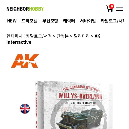
0
NEW
프라모델
무선모형
캐릭터
서바이벌
카탈로그/서적
현재위치 :
카탈로그/서적
>
단행본
>
밀리터리
>
AK
Interractive