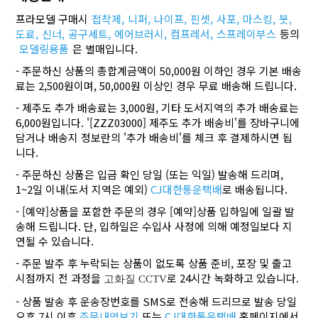
프라모델 구매시
접착제,
니퍼,
나이프,
핀셋,
사포,
마스킹,
붓,
도료,
신너,
공구세트,
에어브러시,
컴프레서,
스프레이부스
등의
모델링용품
은 별매입니다.
- 주문하신 상품의 총합계금액이 50,000원 이하인 경우 기본 배송
료는 2,500원이며, 50,000원 이상인 경우 무료 배송해 드립니다.
- 제주도 추가 배송료는 3,000원, 기타 도서지역의 추가 배송료는
6,000원입니다. '[ZZZ03000] 제주도 추가 배송비'를 장바구니에
담거나 배송지 정보란의 '추가 배송비'를 체크 후 결제하시면 됩
니다.
- 주문하신 상품은 입금 확인 당일 (또는 익일) 발송해 드리며,
1~2일 이내(도서 지역은 예외)
CJ대한통운택배
로 배송됩니다.
- [예약]상품을 포함한 주문의 경우 [예약]상품 입하일에 일괄 발
송해 드립니다. 단, 입하일은 수입사 사정에 의해 예정일보다 지
연될 수 있습니다.
- 주문 발주 후 누락되는 상품이 없도록 상품 준비, 포장 및 출고
시점까지 전 과정을
로 24시간 녹화하고 있습니다.
고화질 CCTV
- 상품 발송 후 운송장번호를 SMS로 전송해 드리므로 발송 당일
오후 7시 이후
주문내역보기
또는
CJ대한통운택배
홈페이지에서