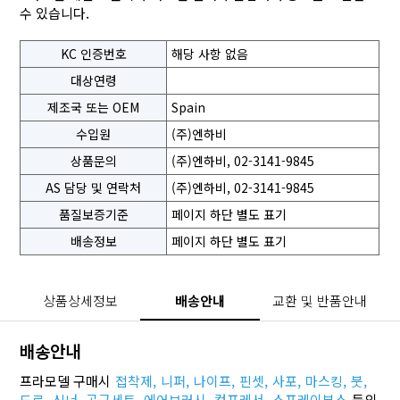
수 있습니다.
KC 인증번호
해당 사항 없음
대상연령
제조국 또는 OEM
Spain
수입원
(주)엔하비
상품문의
(주)엔하비, 02-3141-9845
AS 담당 및 연락처
(주)엔하비, 02-3141-9845
품질보증기준
페이지 하단 별도 표기
배송정보
페이지 하단 별도 표기
상품상세정보
배송안내
교환 및 반품안내
배송안내
프라모델 구매시
접착제,
니퍼,
나이프,
핀셋,
사포,
마스킹,
붓,
도료,
신너,
공구세트,
에어브러시,
컴프레서,
스프레이부스
등의