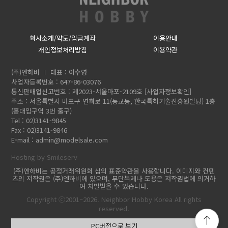
회사소개/약도/입금계좌
이용안내
개인정보처리방침
이용약관
(주)엔하비
대표 : 이수영
사업자등록번호 : 647-86-03076
통신판매업신고번호 : 제2023-서울마포-2109호
[사업자정보확인]
주소 : 서울특별시 마포구 연희로 11(동교동, 한국특허기술진흥원빌딩) 1층
(홍대입구역 3번 출구)
Tel : 02)3141-9845
Fax : 02)3141-9846
E-mail :
admin@modelsale.com
Hosting by Smileserv
(주)엔하비는 공정거래위원회 심의 표준약관을 사용합니다. 이미지와 컨텐
츠의 저작권은 (주)엔하비에 있으며, 무단복제나 도용은 저작권법에 의거하
여 처벌받을 수 있습니다.
Copyright ⓒ2001~2026. Neighbor Hobby Korea All rights
reserved.
PC버전으로 보기