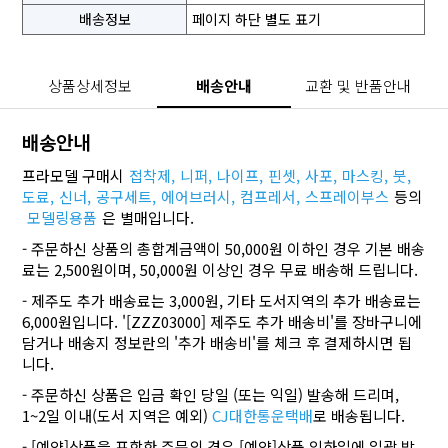
배송정보
페이지 하단 별도 표기
상품상세정보
배송안내
교환 및 반품안내
배송안내
프라모델 구매시
접착제,
니퍼,
나이프,
핀셋,
사포,
마스킹,
붓,
도료,
신너,
공구세트,
에어브러시,
컴프레서,
스프레이부스
등의
모델링용품
은 별매입니다.
- 주문하신 상품의 총합계금액이 50,000원 이하인 경우 기본 배송
료는 2,500원이며, 50,000원 이상인 경우 무료 배송해 드립니다.
- 제주도 추가 배송료는 3,000원, 기타 도서지역의 추가 배송료는
6,000원입니다. '[ZZZ03000] 제주도 추가 배송비'를 장바구니에
담거나 배송지 정보란의 '추가 배송비'를 체크 후 결제하시면 됩
니다.
- 주문하신 상품은 입금 확인 당일 (또는 익일) 발송해 드리며,
1~2일 이내(도서 지역은 예외)
CJ대한통운택배
로 배송됩니다.
- [예약]상품을 포함한 주문의 경우 [예약]상품 입하일에 일괄 발