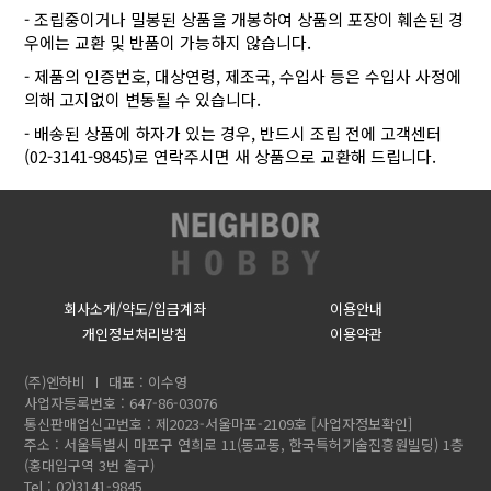
- 조립중이거나 밀봉된 상품을 개봉하여 상품의 포장이 훼손된 경
우에는 교환 및 반품이 가능하지 않습니다.
- 제품의 인증번호, 대상연령, 제조국, 수입사 등은 수입사 사정에
의해 고지없이 변동될 수 있습니다.
- 배송된 상품에 하자가 있는 경우, 반드시 조립 전에 고객센터
(02-3141-9845)로 연락주시면 새 상품으로 교환해 드립니다.
회사소개/약도/입금계좌
이용안내
개인정보처리방침
이용약관
(주)엔하비
대표 : 이수영
사업자등록번호 : 647-86-03076
통신판매업신고번호 : 제2023-서울마포-2109호
[사업자정보확인]
주소 : 서울특별시 마포구 연희로 11(동교동, 한국특허기술진흥원빌딩) 1층
(홍대입구역 3번 출구)
Tel : 02)3141-9845