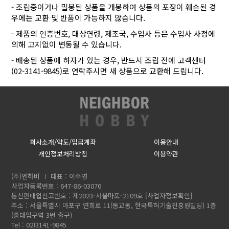
- 조립중이거나 밀봉된 상품을 개봉하여 상품의 포장이 훼손된 경
우에는 교환 및 반품이 가능하지 않습니다.
- 제품의 인증번호, 대상연령, 제조국, 수입사 등은 수입사 사정에
의해 고지없이 변동될 수 있습니다.
- 배송된 상품에 하자가 있는 경우, 반드시 조립 전에 고객센터
(02-3141-9845)로 연락주시면 새 상품으로 교환해 드립니다.
회사소개/약도/입금계좌
이용안내
개인정보처리방침
이용약관
(주)엔하비
대표 : 이수영
사업자등록번호 : 647-86-03076
통신판매업신고번호 : 제2023-서울마포-2109호
[사업자정보확인]
주소 : 서울특별시 마포구 연희로 11(동교동, 한국특허기술진흥원빌딩) 1층
(홍대입구역 3번 출구)
Tel : 02)3141-9845