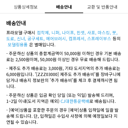
상품상세정보
배송안내
교환 및 반품안내
배송안내
프라모델 구매시
접착제,
니퍼,
나이프,
핀셋,
사포,
마스킹,
붓,
도료,
신너,
공구세트,
에어브러시,
컴프레서,
스프레이부스
등의
모델링용품
은 별매입니다.
- 주문하신 상품의 총합계금액이 50,000원 이하인 경우 기본 배송
료는 2,500원이며, 50,000원 이상인 경우 무료 배송해 드립니다.
- 제주도 추가 배송료는 3,000원, 기타 도서지역의 추가 배송료는
6,000원입니다. '[ZZZ03000] 제주도 추가 배송비'를 장바구니에
담거나 배송지 정보란의 '추가 배송비'를 체크 후 결제하시면 됩
니다.
- 주문하신 상품은 입금 확인 당일 (또는 익일) 발송해 드리며,
1~2일 이내(도서 지역은 예외)
CJ대한통운택배
로 배송됩니다.
- [예약]상품을 포함한 주문의 경우 [예약]상품 입하일에 일괄 발
송해 드립니다. 단, 입하일은 수입사 사정에 의해 예정일보다 지
연될 수 있습니다.