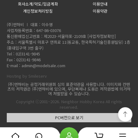
회사소개/약도/입금계좌
이용안내
개인정보처리방침
이용약관
(주)엔하비
대표 : 이수영
사업자등록번호 : 647-86-03076
통신판매업신고번호 : 제2023-서울마포-2109호
[사업자정보확인]
주소 : 서울특별시 마포구 연희로 11(동교동, 한국특허기술진흥원빌딩) 1층
(홍대입구역 3번 출구)
Tel : 02)3141-9845
Fax : 02)3141-9846
E-mail :
admin@modelsale.com
Hosting by Smileserv
(주)엔하비는 공정거래위원회 심의 표준약관을 사용합니다. 이미지와 컨텐
츠의 저작권은 (주)엔하비에 있으며, 무단복제나 도용은 저작권법에 의거하
여 처벌받을 수 있습니다.
Copyright ⓒ2001~2026. Neighbor Hobby Korea All rights
reserved.
PC버전으로 보기