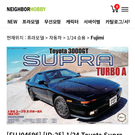
0
NEW
프라모델
무선모형
캐릭터
서바이벌
카탈로그/서적
현재위치 :
프라모델
>
자동차
>
1/24 승용
>
Fujimi
[FUJ04696] [ID-25] 1/24 Toyota Supra