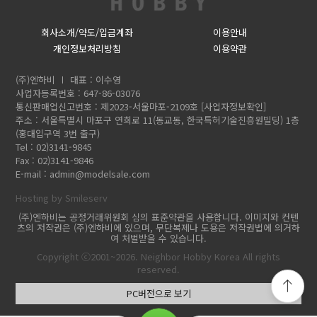
회사소개/약도/입금계좌
이용안내
개인정보처리방침
이용약관
(주)엔하비
대표 : 이수영
사업자등록번호 : 647-86-03076
통신판매업신고번호 : 제2023-서울마포-2109호
[사업자정보확인]
주소 : 서울특별시 마포구 연희로 11(동교동, 한국특허기술진흥원빌딩) 1층
(홍대입구역 3번 출구)
Tel : 02)3141-9845
Fax : 02)3141-9846
E-mail :
admin@modelsale.com
Hosting by Smileserv
(주)엔하비는 공정거래위원회 심의 표준약관을 사용합니다. 이미지와 컨텐
츠의 저작권은 (주)엔하비에 있으며, 무단복제나 도용은 저작권법에 의거하
여 처벌받을 수 있습니다.
Copyright ⓒ2001~2026. Neighbor Hobby Korea All rights
reserved.
PC버전으로 보기