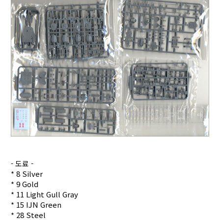
- 도료 -
* 8 Silver
* 9 Gold
* 11 Light Gull Gray
* 15 IJN Green
* 28 Steel