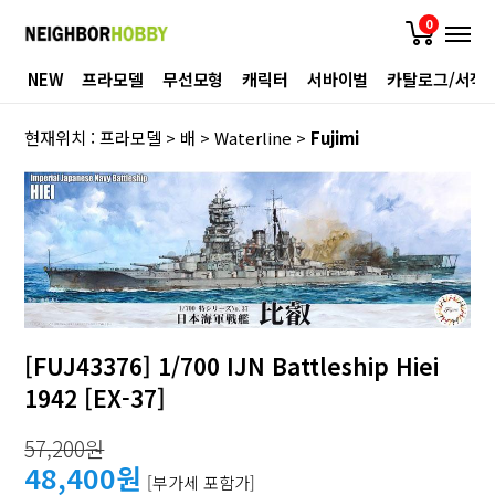
0
NEW
프라모델
무선모형
캐릭터
서바이벌
카탈로그/서적
현재위치 :
프라모델
>
배
>
Waterline
>
Fujimi
[FUJ43376] 1/700 IJN Battleship Hiei
1942 [EX-37]
57,200원
48,400원
[부가세 포함가]