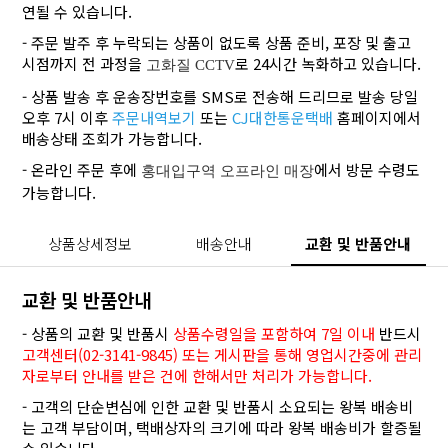
연될 수 있습니다.
- 주문 발주 후 누락되는 상품이 없도록 상품 준비, 포장 및 출고
시점까지 전 과정을
로 24시간 녹화하고 있습니다.
고화질 CCTV
- 상품 발송 후 운송장번호를 SMS로 전송해 드리므로 발송 당일
오후 7시 이후
주문내역보기
또는
CJ대한통운택배
홈페이지에서
배송상태 조회가 가능합니다.
- 온라인 주문 후에
에서 방문 수령도
홍대입구역 오프라인 매장
가능합니다.
상품상세정보
배송안내
교환 및 반품안내
교환 및 반품안내
- 상품의 교환 및 반품시
상품수령일을 포함하여 7일 이내
반드시
고객센터(02-3141-9845) 또는 게시판을 통해 영업시간중에 관리
자로부터 안내를 받은 건에 한해서만 처리가 가능합니다.
- 고객의 단순변심에 인한 교환 및 반품시 소요되는 왕복 배송비
는 고객 부담이며, 택배상자의 크기에 따라 왕복 배송비가 할증될