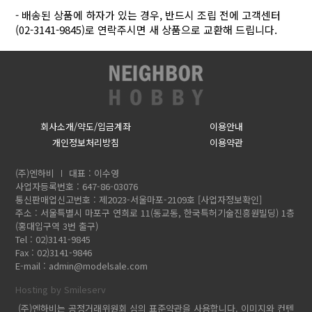
- 배송된 상품에 하자가 있는 경우, 반드시 조립 전에 고객센터
(02-3141-9845)로 연락주시면 새 상품으로 교환해 드립니다.
회사소개/약도/입금계좌
이용안내
개인정보처리방침
이용약관
(주)엔하비
대표 : 이수영
사업자등록번호 : 647-86-03076
통신판매업신고번호 : 제2023-서울마포-2109호
[사업자정보확인]
주소 : 서울특별시 마포구 연희로 11(동교동, 한국특허기술진흥원빌딩) 1층
(홍대입구역 3번 출구)
Tel : 02)3141-9845
Fax : 02)3141-9846
E-mail :
admin@modelsale.com
Hosting by Smileserv
(주)엔하비는 공정거래위원회 심의 표준약관을 사용합니다. 이미지와 컨텐