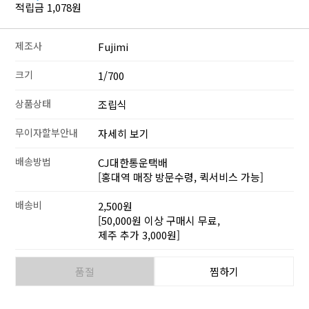
적립금 1,078원
제조사
Fujimi
크기
1/700
상품상태
조립식
무이자할부안내
자세히 보기
배송방법
CJ대한통운택배
[홍대역 매장 방문수령, 퀵서비스 가능]
배송비
2,500원
[50,000원 이상 구매시 무료,
제주 추가 3,000원]
품절
찜하기