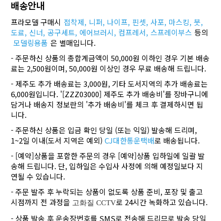
배송안내
프라모델 구매시
접착제,
니퍼,
나이프,
핀셋,
사포,
마스킹,
붓,
도료,
신너,
공구세트,
에어브러시,
컴프레서,
스프레이부스
등의
모델링용품
은 별매입니다.
- 주문하신 상품의 총합계금액이 50,000원 이하인 경우 기본 배송
료는 2,500원이며, 50,000원 이상인 경우 무료 배송해 드립니다.
- 제주도 추가 배송료는 3,000원, 기타 도서지역의 추가 배송료는
6,000원입니다. '[ZZZ03000] 제주도 추가 배송비'를 장바구니에
담거나 배송지 정보란의 '추가 배송비'를 체크 후 결제하시면 됩
니다.
- 주문하신 상품은 입금 확인 당일 (또는 익일) 발송해 드리며,
1~2일 이내(도서 지역은 예외)
CJ대한통운택배
로 배송됩니다.
- [예약]상품을 포함한 주문의 경우 [예약]상품 입하일에 일괄 발
송해 드립니다. 단, 입하일은 수입사 사정에 의해 예정일보다 지
연될 수 있습니다.
- 주문 발주 후 누락되는 상품이 없도록 상품 준비, 포장 및 출고
시점까지 전 과정을
로 24시간 녹화하고 있습니다.
고화질 CCTV
- 상품 발송 후 운송장번호를 SMS로 전송해 드리므로 발송 당일