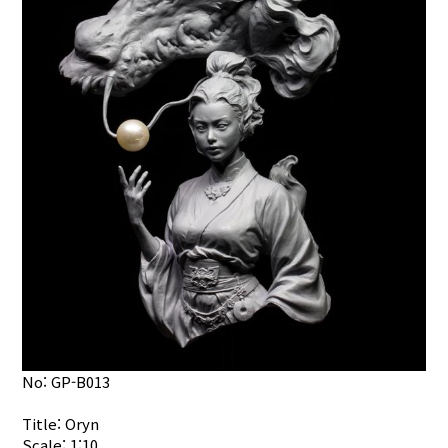
No: GP-B013
Title: Oryn
Scale: 1:10