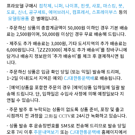
프라모델 구매시
접착제,
니퍼,
나이프,
핀셋,
사포,
마스킹,
붓,
도료,
신너,
공구세트,
에어브러시,
컴프레서,
스프레이부스
등의
모델링용품
은 별매입니다.
- 주문하신 상품의 총합계금액이 50,000원 이하인 경우 기본 배송
료는 2,500원이며, 50,000원 이상인 경우 무료 배송해 드립니다.
- 제주도 추가 배송료는 3,000원, 기타 도서지역의 추가 배송료는
6,000원입니다. '[ZZZ03000] 제주도 추가 배송비'를 장바구니에
담거나 배송지 정보란의 '추가 배송비'를 체크 후 결제하시면 됩
니다.
- 주문하신 상품은 입금 확인 당일 (또는 익일) 발송해 드리며,
1~2일 이내(도서 지역은 예외)
CJ대한통운택배
로 배송됩니다.
- [예약]상품을 포함한 주문의 경우 [예약]상품 입하일에 일괄 발
송해 드립니다. 단, 입하일은 수입사 사정에 의해 예정일보다 지
연될 수 있습니다.
- 주문 발주 후 누락되는 상품이 없도록 상품 준비, 포장 및 출고
시점까지 전 과정을
로 24시간 녹화하고 있습니다.
고화질 CCTV
- 상품 발송 후 운송장번호를 SMS로 전송해 드리므로 발송 당일
오후 7시 이후
주문내역보기
또는
CJ대한통운택배
홈페이지에서