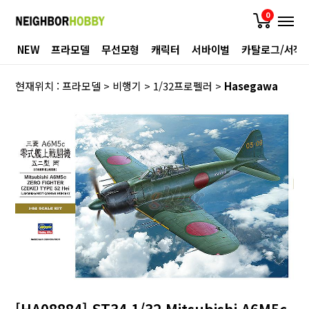
0
NEW
프라모델
무선모형
캐릭터
서바이벌
카탈로그/서적
현재위치 :
프라모델
>
비행기
>
1/32프로펠러
>
Hasegawa
[HA08884] ST34 1/32 Mitsubishi A6M5c