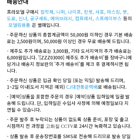
배송안내
프라모델 구매시
접착제,
니퍼,
나이프,
핀셋,
사포,
마스킹,
붓,
도료,
신너,
공구세트,
에어브러시,
컴프레서,
스프레이부스
등의
모델링용품
은 별매입니다.
- 주문하신 상품의 총합계금액이 50,000원 이하인 경우 기본 배송
료는 2,500원이며, 50,000원 이상인 경우 무료 배송해 드립니다.
- 제주도 추가 배송료는 3,000원, 기타 도서지역의 추가 배송료는
6,000원입니다. '[ZZZ03000] 제주도 추가 배송비'를 장바구니에
담거나 배송지 정보란의 '추가 배송비'를 체크 후 결제하시면 됩
니다.
- 주문하신 상품은 입금 확인 당일 (또는 익일) 발송해 드리며,
1~2일 이내(도서 지역은 예외)
CJ대한통운택배
로 배송됩니다.
- [예약]상품을 포함한 주문의 경우 [예약]상품 입하일에 일괄 발
송해 드립니다. 단, 입하일은 수입사 사정에 의해 예정일보다 지
연될 수 있습니다.
- 주문 발주 후 누락되는 상품이 없도록 상품 준비, 포장 및 출고
시점까지 전 과정을
로 24시간 녹화하고 있습니다.
고화질 CCTV
- 상품 발송 후 운송장번호를 SMS로 전송해 드리므로 발송 당일