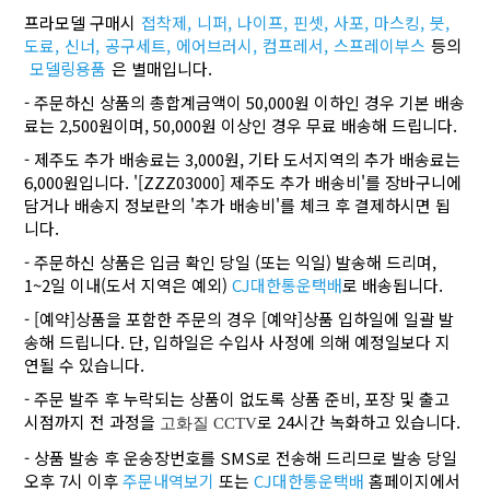
프라모델 구매시
접착제,
니퍼,
나이프,
핀셋,
사포,
마스킹,
붓,
도료,
신너,
공구세트,
에어브러시,
컴프레서,
스프레이부스
등의
모델링용품
은 별매입니다.
- 주문하신 상품의 총합계금액이 50,000원 이하인 경우 기본 배송
료는 2,500원이며, 50,000원 이상인 경우 무료 배송해 드립니다.
- 제주도 추가 배송료는 3,000원, 기타 도서지역의 추가 배송료는
6,000원입니다. '[ZZZ03000] 제주도 추가 배송비'를 장바구니에
담거나 배송지 정보란의 '추가 배송비'를 체크 후 결제하시면 됩
니다.
- 주문하신 상품은 입금 확인 당일 (또는 익일) 발송해 드리며,
1~2일 이내(도서 지역은 예외)
CJ대한통운택배
로 배송됩니다.
- [예약]상품을 포함한 주문의 경우 [예약]상품 입하일에 일괄 발
송해 드립니다. 단, 입하일은 수입사 사정에 의해 예정일보다 지
연될 수 있습니다.
- 주문 발주 후 누락되는 상품이 없도록 상품 준비, 포장 및 출고
시점까지 전 과정을
로 24시간 녹화하고 있습니다.
고화질 CCTV
- 상품 발송 후 운송장번호를 SMS로 전송해 드리므로 발송 당일
오후 7시 이후
주문내역보기
또는
CJ대한통운택배
홈페이지에서