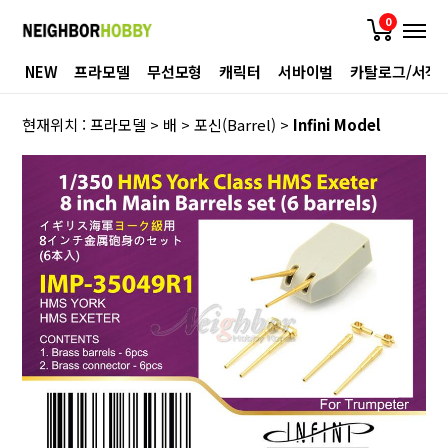
0
NEW
프라모델
무선모형
캐릭터
서바이벌
카탈로그/서적
현재위치 :
프라모델
>
배
>
포신(Barrel)
>
Infini Model