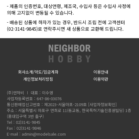
- 제품의 인증번호, 대상연령, 제조국, 수입사 등은 수입사 사정에
의해 고지없이 변동될 수 있습니다.
- 배송된 상품에 하자가 있는 경우, 반드시 조립 전에 고객센터
(02-3141-9845)로 연락주시면 새 상품으로 교환해 드립니다.
회사소개/약도/입금계좌
이용안내
개인정보처리방침
이용약관
(주)엔하비
대표 : 이수영
사업자등록번호 : 647-86-03076
통신판매업신고번호 : 제2023-서울마포-2109호
[사업자정보확인]
주소 : 서울특별시 마포구 연희로 11(동교동, 한국특허기술진흥원빌딩) 1층
(홍대입구역 3번 출구)
Tel : 02)3141-9845
Fax : 02)3141-9846
E-mail :
admin@modelsale.com