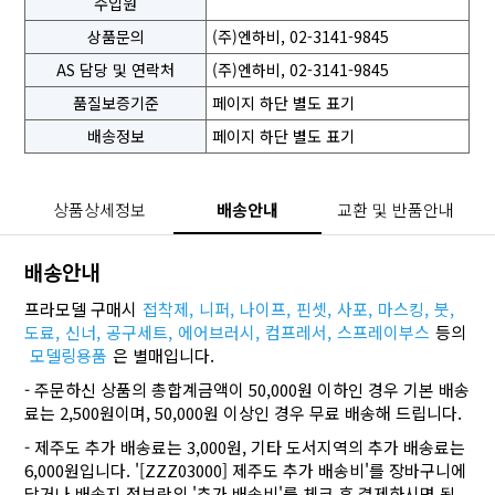
수입원
상품문의
(주)엔하비, 02-3141-9845
AS 담당 및 연락처
(주)엔하비, 02-3141-9845
품질보증기준
페이지 하단 별도 표기
배송정보
페이지 하단 별도 표기
상품상세정보
배송안내
교환 및 반품안내
배송안내
프라모델 구매시
접착제,
니퍼,
나이프,
핀셋,
사포,
마스킹,
붓,
도료,
신너,
공구세트,
에어브러시,
컴프레서,
스프레이부스
등의
모델링용품
은 별매입니다.
- 주문하신 상품의 총합계금액이 50,000원 이하인 경우 기본 배송
료는 2,500원이며, 50,000원 이상인 경우 무료 배송해 드립니다.
- 제주도 추가 배송료는 3,000원, 기타 도서지역의 추가 배송료는
6,000원입니다. '[ZZZ03000] 제주도 추가 배송비'를 장바구니에
담거나 배송지 정보란의 '추가 배송비'를 체크 후 결제하시면 됩