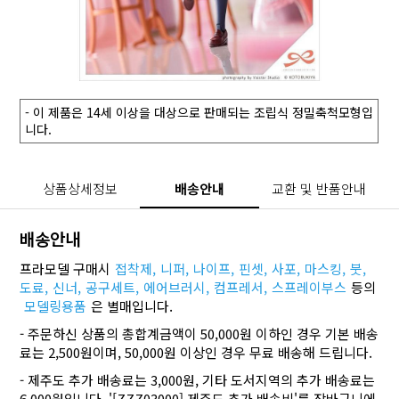
- 이 제품은 14세 이상을 대상으로 판매되는 조립식 정밀축척모형입
니다.
상품상세정보
배송안내
교환 및 반품안내
배송안내
프라모델 구매시
접착제,
니퍼,
나이프,
핀셋,
사포,
마스킹,
붓,
도료,
신너,
공구세트,
에어브러시,
컴프레서,
스프레이부스
등의
모델링용품
은 별매입니다.
- 주문하신 상품의 총합계금액이 50,000원 이하인 경우 기본 배송
료는 2,500원이며, 50,000원 이상인 경우 무료 배송해 드립니다.
- 제주도 추가 배송료는 3,000원, 기타 도서지역의 추가 배송료는
6,000원입니다. '[ZZZ03000] 제주도 추가 배송비'를 장바구니에