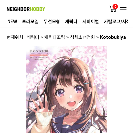
0
NEW
프라모델
무선모형
캐릭터
서바이벌
카탈로그/서적
현재위치 :
캐릭터
>
캐릭터조립
>
창채소녀정원
>
Kotobukiya