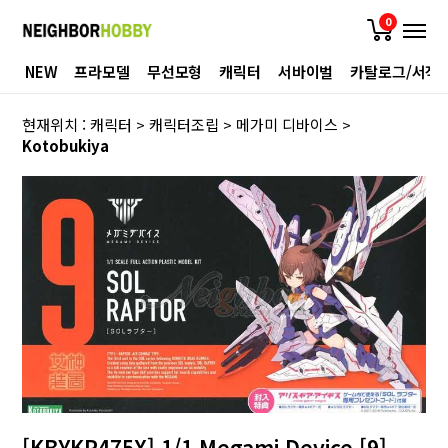
0
NEW
프라모델
무선모형
캐릭터
서바이벌
카탈로그/서적
현재위치 :
캐릭터
>
캐릭터조립
>
메가미 디바이스
>
Kotobukiya
[KBYKP475X] 1/1 Megami Device [9]