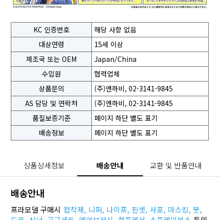
KC 인증번호
해당 사항 없음
대상연령
15세 이상
제조국 또는 OEM
Japan/China
수입원
협력업체
상품문의
(주)엔하비, 02-3141-9845
AS 담당 및 연락처
(주)엔하비, 02-3141-9845
품질보증기준
페이지 하단 별도 표기
배송정보
페이지 하단 별도 표기
상품상세정보
배송안내
교환 및 반품안내
배송안내
프라모델 구매시
접착제,
니퍼,
나이프,
핀셋,
사포,
마스킹,
붓,
도료,
신너,
공구세트,
에어브러시,
컴프레서,
스프레이부스
등의