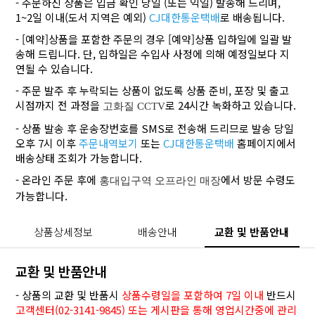
- 주문하신 상품은 입금 확인 당일 (또는 익일) 발송해 드리며,
1~2일 이내(도서 지역은 예외)
CJ대한통운택배
로 배송됩니다.
- [예약]상품을 포함한 주문의 경우 [예약]상품 입하일에 일괄 발
송해 드립니다. 단, 입하일은 수입사 사정에 의해 예정일보다 지
연될 수 있습니다.
- 주문 발주 후 누락되는 상품이 없도록 상품 준비, 포장 및 출고
시점까지 전 과정을
로 24시간 녹화하고 있습니다.
고화질 CCTV
- 상품 발송 후 운송장번호를 SMS로 전송해 드리므로 발송 당일
오후 7시 이후
주문내역보기
또는
CJ대한통운택배
홈페이지에서
배송상태 조회가 가능합니다.
- 온라인 주문 후에
에서 방문 수령도
홍대입구역 오프라인 매장
가능합니다.
상품상세정보
배송안내
교환 및 반품안내
교환 및 반품안내
- 상품의 교환 및 반품시
상품수령일을 포함하여 7일 이내
반드시
고객센터(02-3141-9845) 또는 게시판을 통해 영업시간중에 관리