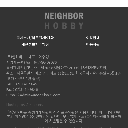
회사소개/약도/입금계좌
이용안내
개인정보처리방침
이용약관
(주)엔하비
대표 : 이수영
사업자등록번호 : 647-86-03076
통신판매업신고번호 : 제2023-서울마포-2109호
[사업자정보확인]
주소 : 서울특별시 마포구 연희로 11(동교동, 한국특허기술진흥원빌딩) 1층
(홍대입구역 3번 출구)
Tel : 02)3141-9845
Fax : 02)3141-9846
E-mail :
admin@modelsale.com
Hosting by Smileserv
(주)엔하비는 공정거래위원회 심의 표준약관을 사용합니다. 이미지와 컨텐
츠의 저작권은 (주)엔하비에 있으며, 무단복제나 도용은 저작권법에 의거하
여 처벌받을 수 있습니다.