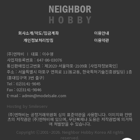
회사소개/약도/입금계좌
이용안내
개인정보처리방침
이용약관
(주)엔하비
대표 : 이수영
사업자등록번호 : 647-86-03076
통신판매업신고번호 : 제2023-서울마포-2109호
[사업자정보확인]
주소 : 서울특별시 마포구 연희로 11(동교동, 한국특허기술진흥원빌딩) 1층
(홍대입구역 3번 출구)
Tel : 02)3141-9845
Fax : 02)3141-9846
E-mail :
admin@modelsale.com
Hosting by Smileserv
(주)엔하비는 공정거래위원회 심의 표준약관을 사용합니다. 이미지와 컨텐
츠의 저작권은 (주)엔하비에 있으며, 무단복제나 도용은 저작권법에 의거하
여 처벌받을 수 있습니다.
Copyright ⓒ2001~2026. Neighbor Hobby Korea All rights
reserved.