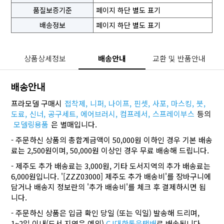
품질보증기준
페이지 하단 별도 표기
배송정보
페이지 하단 별도 표기
상품상세정보
배송안내
교환 및 반품안내
배송안내
프라모델 구매시
접착제,
니퍼,
나이프,
핀셋,
사포,
마스킹,
붓,
도료,
신너,
공구세트,
에어브러시,
컴프레서,
스프레이부스
등의
모델링용품
은 별매입니다.
- 주문하신 상품의 총합계금액이 50,000원 이하인 경우 기본 배송
료는 2,500원이며, 50,000원 이상인 경우 무료 배송해 드립니다.
- 제주도 추가 배송료는 3,000원, 기타 도서지역의 추가 배송료는
6,000원입니다. '[ZZZ03000] 제주도 추가 배송비'를 장바구니에
담거나 배송지 정보란의 '추가 배송비'를 체크 후 결제하시면 됩
니다.
- 주문하신 상품은 입금 확인 당일 (또는 익일) 발송해 드리며,
1~2일 이내(도서 지역은 예외)
CJ대한통운택배
로 배송됩니다.