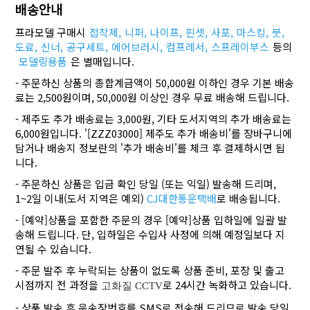
배송안내
프라모델 구매시
접착제,
니퍼,
나이프,
핀셋,
사포,
마스킹,
붓,
도료,
신너,
공구세트,
에어브러시,
컴프레서,
스프레이부스
등의
모델링용품
은 별매입니다.
- 주문하신 상품의 총합계금액이 50,000원 이하인 경우 기본 배송
료는 2,500원이며, 50,000원 이상인 경우 무료 배송해 드립니다.
- 제주도 추가 배송료는 3,000원, 기타 도서지역의 추가 배송료는
6,000원입니다. '[ZZZ03000] 제주도 추가 배송비'를 장바구니에
담거나 배송지 정보란의 '추가 배송비'를 체크 후 결제하시면 됩
니다.
- 주문하신 상품은 입금 확인 당일 (또는 익일) 발송해 드리며,
1~2일 이내(도서 지역은 예외)
CJ대한통운택배
로 배송됩니다.
- [예약]상품을 포함한 주문의 경우 [예약]상품 입하일에 일괄 발
송해 드립니다. 단, 입하일은 수입사 사정에 의해 예정일보다 지
연될 수 있습니다.
- 주문 발주 후 누락되는 상품이 없도록 상품 준비, 포장 및 출고
시점까지 전 과정을
로 24시간 녹화하고 있습니다.
고화질 CCTV
- 상품 발송 후 운송장번호를 SMS로 전송해 드리므로 발송 당일