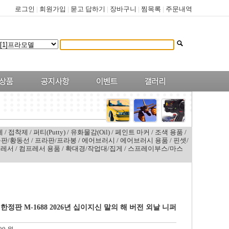
로그인
|
회원가입
|
묻고 답하기
|
장바구니
|
찜목록
|
주문내역
제
/
접착제
/
퍼티(Putty)
/
유화물감(Oil)
/
페인트 마커
/
조색 용품
/
판/황동선
/
프라판/프라봉
/
에어브러시
/
에어브러시 용품
/
핀셋/
프레서
/
컴프레서 용품
/
확대경/작업대/집게
/
스프레이부스/마스
JL 한정판 M-1688 2026년 십이지신 말의 해 버전 외날 니퍼