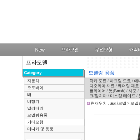
자동차
락카 도료
/
아크릴 도료
/
에
디오라마 재료
/
웨더링 재료
오토바이
플라이어
/
붓(Brush)
/
사포
/
배
크/앞치마
/
마스킹 테이프
/
비행기
-
현재위치 :
프라모델
>
모델
밀리터리
모델링용품
기타모형
미니카 및 용품