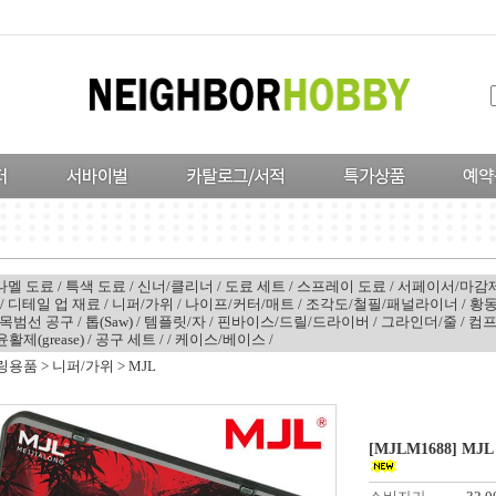
나멜 도료
/
특색 도료
/
신너/클리너
/
도료 세트
/
스프레이 도료
/
서페이서/마감
/
디테일 업 재료
/
니퍼/가위
/
나이프/커터/매트
/
조각도/철필/패널라이너
/
황동
목범선 공구
/
톱(Saw)
/
템플릿/자
/
핀바이스/드릴/드라이버
/
그라인더/줄
/
컴
윤활제(grease)
/
공구 세트
/
/
케이스/베이스
/
링용품
>
니퍼/가위
>
MJL
[MJLM1688] M