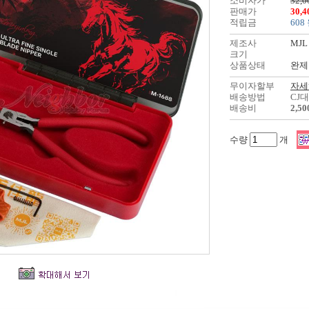
소비자가
32,0
판매가
30,
적립금
608
제조사
MJL
크기
상품상태
완제
무이자할부
자세
배송방법
CJ
배송비
2,5
수량
개