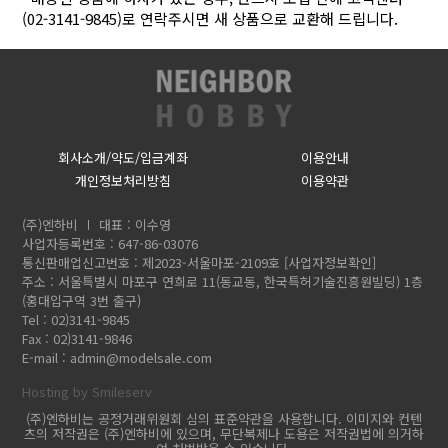
(02-3141-9845)로 연락주시면 새 상품으로 교환해 드립니다.
회사소개/약도/입금계좌
이용안내
개인정보처리방침
이용약관
(주)엔하비
대표 : 이수영
사업자등록번호 : 647-86-03076
통신판매업신고번호 : 제2023-서울마포-2109호
[사업자정보확인]
주소 : 서울특별시 마포구 연희로 11(동교동, 한국특허기술진흥원빌딩) 1층
(홍대입구역 3번 출구)
Tel : 02)3141-9845
Fax : 02)3141-9846
E-mail :
admin@modelsale.com
Hosting by Smileserv
(주)엔하비는 공정거래위원회 심의 표준약관을 사용합니다. 이미지와 컨텐
츠의 저작권은 (주)엔하비에 있으며, 무단복제나 도용은 저작권법에 의거하