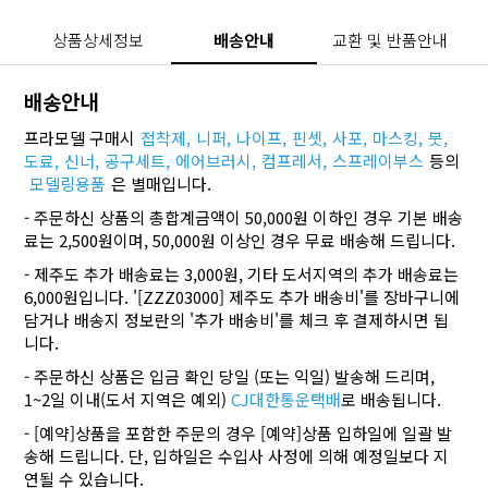
상품상세정보
배송안내
교환 및 반품안내
배송안내
프라모델 구매시
접착제,
니퍼,
나이프,
핀셋,
사포,
마스킹,
붓,
도료,
신너,
공구세트,
에어브러시,
컴프레서,
스프레이부스
등의
모델링용품
은 별매입니다.
- 주문하신 상품의 총합계금액이 50,000원 이하인 경우 기본 배송
료는 2,500원이며, 50,000원 이상인 경우 무료 배송해 드립니다.
- 제주도 추가 배송료는 3,000원, 기타 도서지역의 추가 배송료는
6,000원입니다. '[ZZZ03000] 제주도 추가 배송비'를 장바구니에
담거나 배송지 정보란의 '추가 배송비'를 체크 후 결제하시면 됩
니다.
- 주문하신 상품은 입금 확인 당일 (또는 익일) 발송해 드리며,
1~2일 이내(도서 지역은 예외)
CJ대한통운택배
로 배송됩니다.
- [예약]상품을 포함한 주문의 경우 [예약]상품 입하일에 일괄 발
송해 드립니다. 단, 입하일은 수입사 사정에 의해 예정일보다 지
연될 수 있습니다.