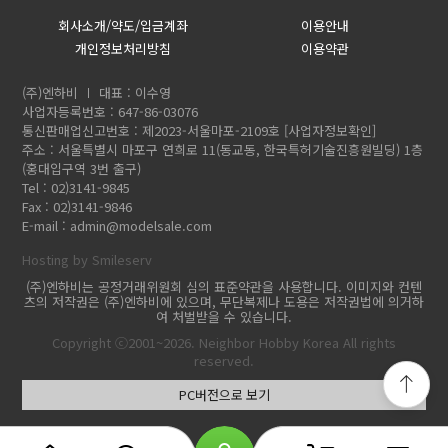
회사소개/약도/입금계좌
이용안내
개인정보처리방침
이용약관
(주)엔하비
대표 : 이수영
사업자등록번호 : 647-86-03076
통신판매업신고번호 : 제2023-서울마포-2109호
[사업자정보확인]
주소 : 서울특별시 마포구 연희로 11(동교동, 한국특허기술진흥원빌딩) 1층
(홍대입구역 3번 출구)
Tel : 02)3141-9845
Fax : 02)3141-9846
E-mail :
admin@modelsale.com
Hosting by Smileserv
(주)엔하비는 공정거래위원회 심의 표준약관을 사용합니다. 이미지와 컨텐
츠의 저작권은 (주)엔하비에 있으며, 무단복제나 도용은 저작권법에 의거하
여 처벌받을 수 있습니다.
Copyright ⓒ2001~2026. Neighbor Hobby Korea All rights
reserved.
PC버전으로 보기