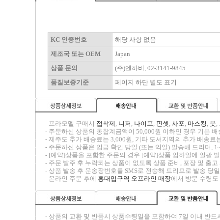
KC 인증번호
해당 사항 없음
제조국 또는 OEM
Japan
상품 문의
(주)엔하비, 02-3141-9845
품질보증기준
페이지 하단 별도 표기
-----
- 프라모델 구매시
접착제
,
니퍼
,
나이프
,
핀셋
,
사포
,
마스킹
,
붓
,
-----
- 주문하신 상품의 총합계금액이 50,000원 이하인 경우 기본 배송
-----
- 제주도 추가 배송료는 3,000원, 기타 도서지역의 추가 배송료는
-----
- 주문하신 상품은 입금 확인 당일 (또는 익일) 발송해 드리며, 1
-----
- [예약]상품을 포함한 주문의 경우 [예약]상품 입하일에 일괄
-----
- 주문 발주 후 누락되는 상품이 없도록 상품 준비, 포장 및 출
-----
- 상품 발송 후 운송장번호를 SMS로 전송해 드리므로 발송 당일
-----
- 온라인 주문 후에
홍대입구역 오프라인 매장
에서 방문 수령도
-----
- 상품의 교환 및 반품시
상품수령일을 포함하여 7일 이내
반드