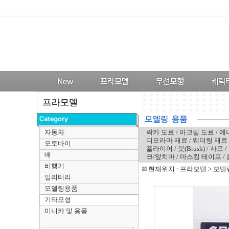
자동차
락카 도료
/
아크릴 도료
/
에
디오라마 재료
/
웨더링 재료
오토바이
플라이어
/
붓(Brush)
/
사포
/
배
크/앞치마
/
마스킹 테이프
/
비행기
-
현재위치 :
프라모델
>
모델
밀리터리
모델링용품
기타모형
미니카 및 용품