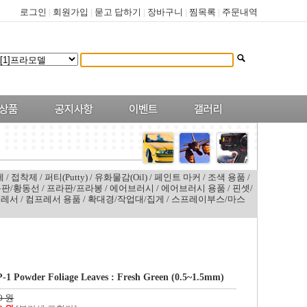
로그인
|
회원가입
|
묻고 답하기
|
장바구니
|
찜목록
|
주문내역
제
/
접착제
/
퍼티(Putty)
/
유화물감(Oil)
/
페인트 마커
/
조색 용품
/
판/황동선
/
프라판/프라봉
/
에어브러시
/
에어브러시 용품
/
핀셋/
프레서
/
컴프레서 용품
/
확대경/작업대/집게
/
스프레이부스/마스
 Powder Foliage Leaves : Fresh Green (0.5~1.5mm)
0 원