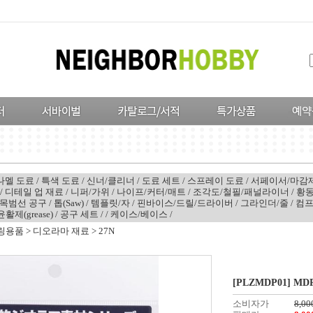
나멜 도료
/
특색 도료
/
신너/클리너
/
도료 세트
/
스프레이 도료
/
서페이서/마감
/
디테일 업 재료
/
니퍼/가위
/
나이프/커터/매트
/
조각도/철필/패널라이너
/
황동
목범선 공구
/
톱(Saw)
/
템플릿/자
/
핀바이스/드릴/드라이버
/
그라인더/줄
/
컴
윤활제(grease)
/
공구 세트
/
/
케이스/베이스
/
링용품
>
디오라마 재료
>
27N
[PLZMDP01] MDP-1
소비자가
8,00