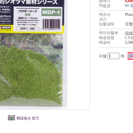
판매가
8,0
적립금
80 
제조사
Platz
크기
상품상태
모형
무이자할부
자세
배송방법
CJ
배송비
2,5
수량
개