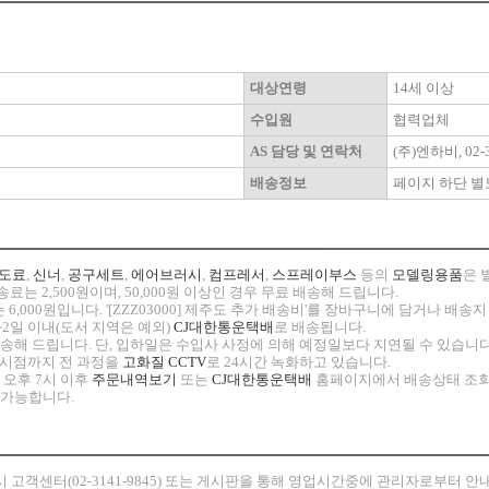
대상연령
14세 이상
수입원
협력업체
AS 담당 및 연락처
(주)엔하비, 02-3
배송정보
페이지 하단 별
도료
,
신너
,
공구세트
,
에어브러시
,
컴프레서
,
스프레이부스
등의
모델링용품
은 
료는 2,500원이며, 50,000원 이상인 경우 무료 배송해 드립니다.
 6,000원입니다. '[ZZZ03000] 제주도 추가 배송비'를 장바구니에 담거나 배
~2일 이내(도서 지역은 예외)
CJ대한통운택배
로 배송됩니다.
 발송해 드립니다. 단, 입하일은 수입사 사정에 의해 예정일보다 지연될 수 있습니다
고 시점까지 전 과정을
고화질 CCTV
로 24시간 녹화하고 있습니다.
 오후 7시 이후
주문내역보기
또는
CJ대한통운택배
홈페이지에서 배송상태 조회
 가능합니다.
시
고객센터(02-3141-9845) 또는 게시판을 통해 영업시간중에 관리자로부터 