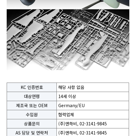
KC 인증번호
해당 사항 없음
대상연령
14세 이상
제조국 또는 OEM
Germany/EU
수입원
협력업체
상품문의
(주)엔하비, 02-3141-9845
AS 담당 및 연락처
(주)엔하비, 02-3141-9845