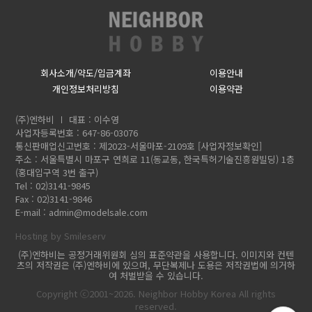
회사소개/약도/입금계좌
이용안내
개인정보처리방침
이용약관
(주)엔하비
대표 : 이수영
사업자등록번호 : 647-86-03076
통신판매업신고번호 : 제2023-서울마포-2109호
[사업자정보확인]
주소 : 서울특별시 마포구 연희로 11(동교동, 한국특허기술진흥원빌딩) 1층
(홍대입구역 3번 출구)
Tel : 02)3141-9845
Fax : 02)3141-9846
E-mail :
admin@modelsale.com
Hosting by Smileserv
(주)엔하비는 공정거래위원회 심의 표준약관을 사용합니다. 이미지와 컨텐
츠의 저작권은 (주)엔하비에 있으며, 무단복제나 도용은 저작권법에 의거하
여 처벌받을 수 있습니다.
Copyright ⓒ2001~2026. Neighbor Hobby Korea All rights
reserved.