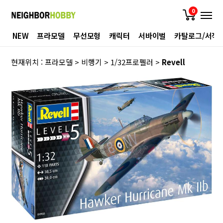
0
NEW
프라모델
무선모형
캐릭터
서바이벌
카탈로그/서적
현재위치 :
프라모델
>
비행기
>
1/32프로펠러
>
Revell