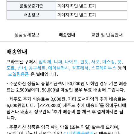
품질보증기준
페이지 하단 별도 표기
배송정보
페이지 하단 별도 표기
상품상세정보
배송안내
교환 및 반품안내
배송안내
프라모델 구매시
접착제,
니퍼,
나이프,
핀셋,
사포,
마스킹,
붓,
도료,
신너,
공구세트,
에어브러시,
컴프레서,
스프레이부스
등의
모델링용품
은 별매입니다.
- 주문하신 상품의 총합계금액이 50,000원 이하인 경우 기본 배송
료는 2,500원이며, 50,000원 이상인 경우 무료 배송해 드립니다.
- 제주도 추가 배송료는 3,000원, 기타 도서지역의 추가 배송료는
6,000원입니다. '[ZZZ03000] 제주도 추가 배송비'를 장바구니에
담거나 배송지 정보란의 '추가 배송비'를 체크 후 결제하시면 됩
니다.
- 주문하신 상품은 입금 확인 당일 (또는 익일) 발송해 드리며,
1~2일 이내(도서 지역은 예외)
CJ대한통운택배
로 배송됩니다.