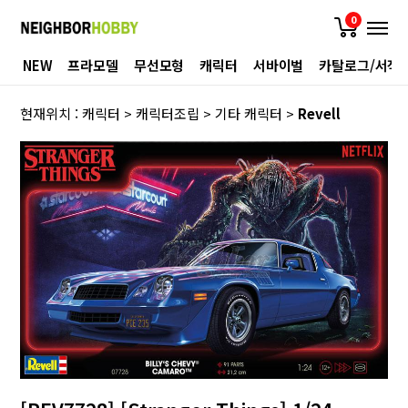
0
NEW
프라모델
무선모형
캐릭터
서바이벌
카탈로그/서적
현재위치 :
캐릭터
>
캐릭터조립
>
기타 캐릭터
>
Revell