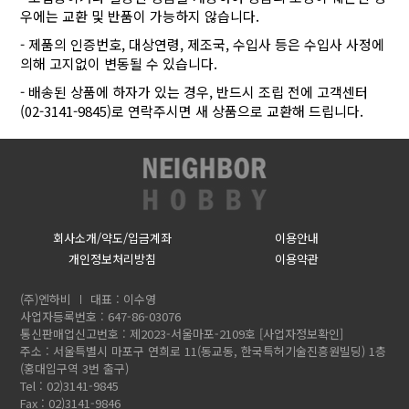
우에는 교환 및 반품이 가능하지 않습니다.
- 제품의 인증번호, 대상연령, 제조국, 수입사 등은 수입사 사정에
의해 고지없이 변동될 수 있습니다.
- 배송된 상품에 하자가 있는 경우, 반드시 조립 전에 고객센터
(02-3141-9845)로 연락주시면 새 상품으로 교환해 드립니다.
회사소개/약도/입금계좌
이용안내
개인정보처리방침
이용약관
(주)엔하비
대표 : 이수영
사업자등록번호 : 647-86-03076
통신판매업신고번호 : 제2023-서울마포-2109호
[사업자정보확인]
주소 : 서울특별시 마포구 연희로 11(동교동, 한국특허기술진흥원빌딩) 1층
(홍대입구역 3번 출구)
Tel : 02)3141-9845
Fax : 02)3141-9846