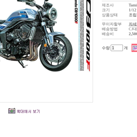
제조사
Tami
크기
1/12
상품상태
조립
무이자할부
자세
배송방법
CJ
배송비
2,5
수량
개