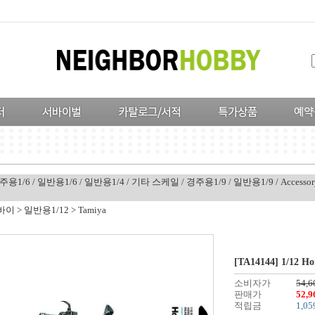
주용1/6
/
일반용1/6
/
일반용1/4
/
기타 스케일
/
경주용1/9
/
일반용1/9
/
Accessor
바이
>
일반용1/12
>
Tamiya
[TA14144] 1/12 H
소비자가
54,6
판매가
52,
적립금
1,05