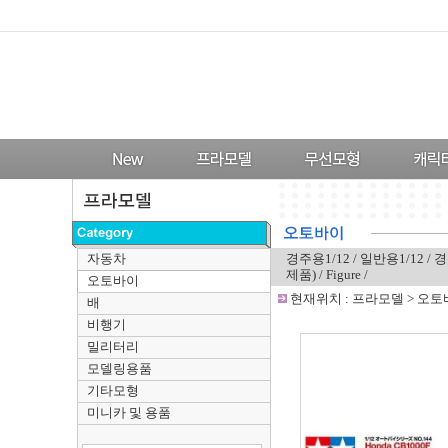
자동차
경주용1/12
/
일반용1/12
/
경
제품)
/
Figure
/
오토바이
-
현재위치 :
프라모델
>
오토
배
비행기
밀리터리
모델링용품
기타모형
미니카 및 용품