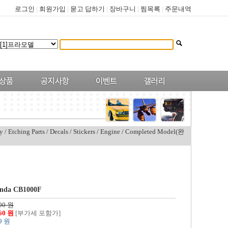
로그인
|
회원가입
|
묻고 답하기
|
장바구니
|
찜목록
|
주문내역
y
/
Etching Parts
/
Decals
/
Stickers
/
Engine
/
Completed Model(완
onda CB1000F
00 원
960 원
[부가세 포함가]
9 원