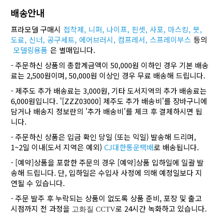
배송안내
프라모델 구매시
접착제,
니퍼,
나이프,
핀셋,
사포,
마스킹,
붓,
도료,
신너,
공구세트,
에어브러시,
컴프레서,
스프레이부스
등의
모델링용품
은 별매입니다.
- 주문하신 상품의 총합계금액이 50,000원 이하인 경우 기본 배송
료는 2,500원이며, 50,000원 이상인 경우 무료 배송해 드립니다.
- 제주도 추가 배송료는 3,000원, 기타 도서지역의 추가 배송료는
6,000원입니다. '[ZZZ03000] 제주도 추가 배송비'를 장바구니에
담거나 배송지 정보란의 '추가 배송비'를 체크 후 결제하시면 됩
니다.
- 주문하신 상품은 입금 확인 당일 (또는 익일) 발송해 드리며,
1~2일 이내(도서 지역은 예외)
CJ대한통운택배
로 배송됩니다.
- [예약]상품을 포함한 주문의 경우 [예약]상품 입하일에 일괄 발
송해 드립니다. 단, 입하일은 수입사 사정에 의해 예정일보다 지
연될 수 있습니다.
- 주문 발주 후 누락되는 상품이 없도록 상품 준비, 포장 및 출고
시점까지 전 과정을
로 24시간 녹화하고 있습니다.
고화질 CCTV