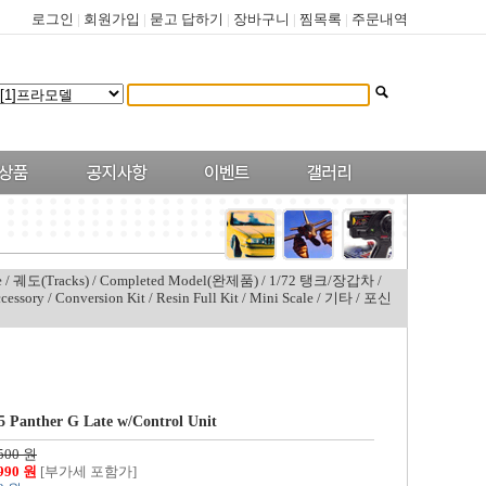
로그인
|
회원가입
|
묻고 답하기
|
장바구니
|
찜목록
|
주문내역
e
/
궤도(Tracks)
/
Completed Model(완제품)
/
1/72 탱크/장갑차
/
cessory
/
Conversion Kit
/
Resin Full Kit
/
Mini Scale
/
기타
/
포신
5 Panther G Late w/Control Unit
,500 원
,990 원
[부가세 포함가]