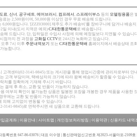
도료
,
신너
,
공구세트
,
에어브러시
,
컴프레서
,
스프레이부스
등의
모델링용품
은 
료는 2,500원이며, 50,000원 이상인 경우 무료 배송해 드립니다.
 6,000원입니다. '[ZZZ03000] 제주도 추가 배송비'를 장바구니에 담거나 배
~2일 이내(도서 지역은 예외)
CJ대한통운택배
로 배송됩니다.
 발송해 드립니다. 단, 입하일은 수입사 사정에 의해 예정일보다 지연될 수 있습니다
고 시점까지 전 과정을
고화질 CCTV
로 24시간 녹화하고 있습니다.
 오후 7시 이후
주문내역보기
또는
CJ대한통운택배
홈페이지에서 배송상태 조회
 가능합니다.
시
고객센터(02-3141-9845) 또는 게시판을 통해 영업시간중에 관리자로부터 
비는 고객 부담이며, 택배상자의 크기에 따라 왕복 배송비가 할증될 수 있습니다.
연락처를 정확하게 기재해 주시기 바랍니다.
는 결제 후 취소, 교환 및 반품이 가능하지 않습니다.
 등 사용 여부의 확인이 불가능한 상품은 밀봉된 포장을 개봉한 경우 제품을 사용한
경우에는 교환 및 반품이 가능하지 않습니다.
에 의해 고지없이 변동될 수 있습니다.
2-3141-9845)로 연락주시면 새 상품으로 교환해 드립니다.
/입금계좌
|
이용안내
|
사이트맵
|
개인정보처리방침
|
이용약관
|
신용카드 내역
자등록번호 647-86-03076 | 대표 이수영 | 통신판매업신고번호 제2023-서울마포-2109호 