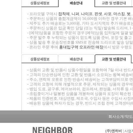
-----
- 프라모델 구매시
접착제
,
니퍼
,
나이프
,
핀셋
,
사포
,
마스킹
,
붓
,
-----
- 주문하신 상품의 총합계금액이 50,000원 이하인 경우 기본 배송
-----
- 제주도 추가 배송료는 3,000원, 기타 도서지역의 추가 배송료는
-----
- 주문하신 상품은 입금 확인 당일 (또는 익일) 발송해 드리며, 1
-----
- [예약]상품을 포함한 주문의 경우 [예약]상품 입하일에 일괄
-----
- 주문 발주 후 누락되는 상품이 없도록 상품 준비, 포장 및 출
-----
- 상품 발송 후 운송장번호를 SMS로 전송해 드리므로 발송 당일
-----
- 온라인 주문 후에
홍대입구역 오프라인 매장
에서 방문 수령도
-----
- 상품의 교환 및 반품시
상품수령일을 포함하여 7일 이내
반드
-----
- 고객의 단순변심에 인한 교환 및 반품시 소요되는 왕복 배송
-----
- 주소, 연락처 오류로 인한 반송시 배송비는 고객부담이므로 
-----
- 고객의 요청에 의해 개별적으로 주문, 제작되는 상품의 경우에
-----
- 병입 도료, 공구류, 에어브러쉬, 컴프레셔, 완성품, 서적류
-----
- 조립중이거나 밀봉된 상품을 개봉하여 상품의 포장이 훼손된 
-----
- 제품의 인증번호, 대상연령, 제조국, 수입사 등은 수입사 사정
-----
- 배송된 상품에 하자가 있는 경우, 반드시 조립 전에 고객센터(0
회사소개/약도
(주)엔하비
| 사업