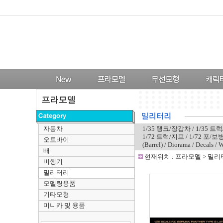
자동차
1/35 탱크/장갑차
/
1/35 트
1/72 트럭/지프
/
1/72 포/보
오토바이
(Barrel)
/
Diorama
/
Decals
/
W
배
-
현재위치 :
프라모델
>
밀리
비행기
밀리터리
모델링용품
기타모형
미니카 및 용품