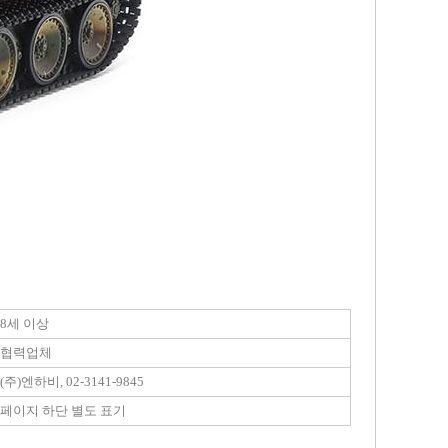
8세 이상
협력업체
(주)엔하비, 02-3141-9845
페이지 하단 별도 표기