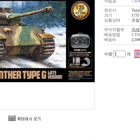
적립금
7,43
제조사
Tami
크기
1/35
상품상태
조립
무이자할부
자세
배송방법
CJ
배송비
2,5
수량
개