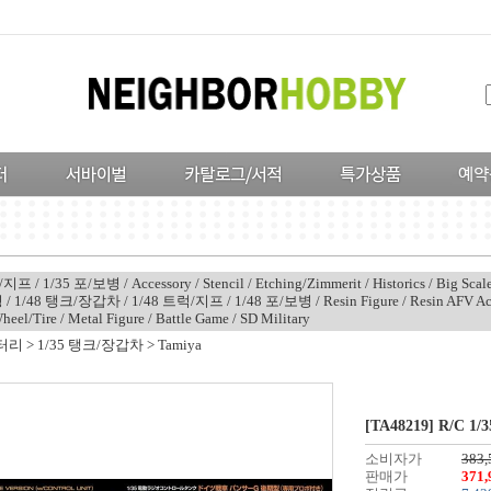
럭/지프
/
1/35 포/보병
/
Accessory
/
Stencil
/
Etching/Zimmerit
/
Historics
/
Big Scal
병
/
1/48 탱크/장갑차
/
1/48 트럭/지프
/
1/48 포/보병
/
Resin Figure
/
Resin AFV Ac
heel/Tire
/
Metal Figure
/
Battle Game
/
SD Military
터리
>
1/35 탱크/장갑차
>
Tamiya
[TA48219] R/C 1/3
소비자가
383
판매가
371