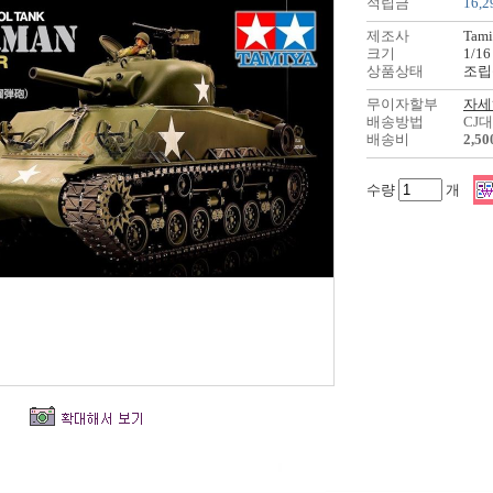
적립금
16,2
제조사
Tami
크기
1/16
상품상태
조립
무이자할부
자세
배송방법
CJ
배송비
2,5
수량
개