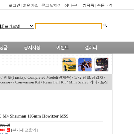
로그인
|
회원가입
|
묻고 답하기
|
장바구니
|
찜목록
|
주문내역
e
/
궤도(Tracks)
/
Completed Model(완제품)
/
1/72 탱크/장갑차
/
cessory
/
Conversion Kit
/
Resin Full Kit
/
Mini Scale
/
기타
/
포신
/C M4 Sherman 105mm Howitzer MSS
,000 원
,800 원
[부가세 포함가]