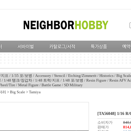
럭/지프
/
1/35 포/보병
/
Accessory
/
Stencil
/
Etching/Zimmerit
/
Historics
/
Big Scal
병
/
1/48 탱크/장갑차
/
1/48 트럭/지프
/
1/48 포/보병
/
Resin Figure
/
Resin AFV Ac
heel/Tire
/
Metal Figure
/
Battle Game
/
SD Military
터리
>
Big Scale
>
Tamiya
[TA56048] 1/16 R
소비자가
840
판매가
814