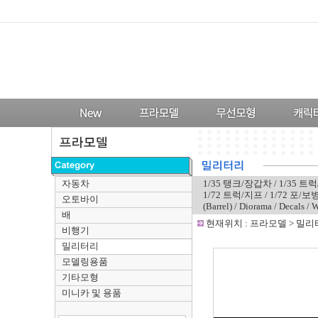
자동차
1/35 탱크/장갑차
/
1/35 트
1/72 트럭/지프
/
1/72 포/보
오토바이
(Barrel)
/
Diorama
/
Decals
/
W
배
-
현재위치 :
프라모델
>
밀리
비행기
밀리터리
모델링용품
기타모형
미니카 및 용품