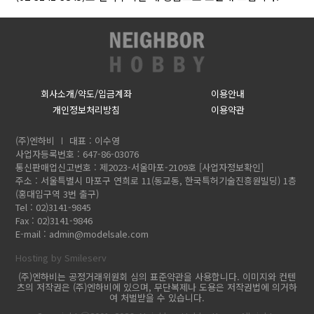
회사소개/약도/입금계좌
이용안내
개인정보처리방침
이용약관
(주)엔하비
대표 : 이수영
사업자등록번호 : 647-86-03076
통신판매업신고번호 : 제2023-서울마포-2109호
[사업자정보확인]
주소 : 서울특별시 마포구 연희로 11(동교동, 한국특허기술진흥원빌딩) 1층
(홍대입구역 3번 출구)
Tel : 02)3141-9845
Fax : 02)3141-9846
E-mail :
admin@modelsale.com
Hosting by Smileserv
(주)엔하비는 공정거래위원회 심의 표준약관을 사용합니다. 이미지와 컨텐
츠의 저작권은 (주)엔하비에 있으며, 무단복제나 도용은 저작권법에 의거하
여 처벌받을 수 있습니다.