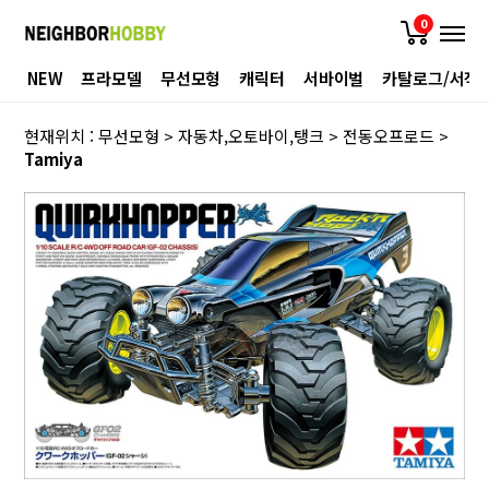
0
NEW
프라모델
무선모형
캐릭터
서바이벌
카탈로그/서적
현재위치 :
무선모형
>
자동차,오토바이,탱크
>
전동오프로드
>
Tamiya