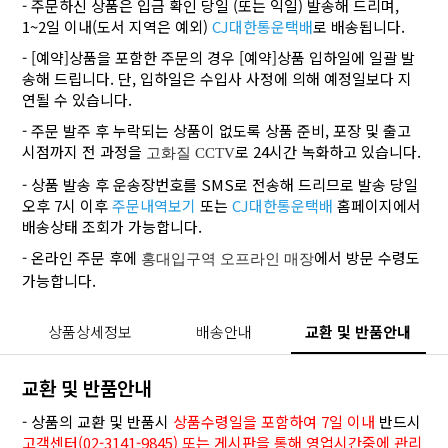
- 주문하신 상품은 입금 확인 당일 (또는 익일) 발송해 드리며,
1~2일 이내(도서 지역은 예외)
CJ대한통운택배
로 배송됩니다.
- [예약]상품을 포함한 주문의 경우 [예약]상품 입하일에 일괄 발
송해 드립니다. 단, 입하일은 수입사 사정에 의해 예정일보다 지
연될 수 있습니다.
- 주문 발주 후 누락되는 상품이 없도록 상품 준비, 포장 및 출고
시점까지 전 과정을
로 24시간 녹화하고 있습니다.
고화질 CCTV
- 상품 발송 후 운송장번호를 SMS로 전송해 드리므로 발송 당일
오후 7시 이후
주문내역보기
또는
CJ대한통운택배
홈페이지에서
배송상태 조회가 가능합니다.
- 온라인 주문 후에
에서 방문 수령도
홍대입구역 오프라인 매장
가능합니다.
상품상세정보
배송안내
교환 및 반품안내
교환 및 반품안내
- 상품의 교환 및 반품시
상품수령일을 포함하여 7일 이내
반드시
고객센터(02-3141-9845) 또는 게시판을 통해 영업시간중에 관리