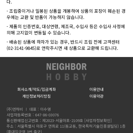
다.
- 조립중이거나 밀봉된 상품을 개봉하여 상품의 포장이 훼손된 경
우에는 교환 및 반품이 가능하지 않습니다.
- 제품의 인증번호, 대상연령, 제조국, 수입사 등은 수입사 사정에
의해 고지없이 변동될 수 있습니다.
- 배송된 상품에 하자가 있는 경우, 반드시 조립 전에 고객센터
(02-3141-9845)로 연락주시면 새 상품으로 교환해 드립니다.
회사소개/약도/입금계좌
이용안내
개인정보처리방침
이용약관
(주)엔하비
대표 : 이수영
사업자등록번호 : 647-86-03076
통신판매업신고번호 : 제2023-서울마포-2109호
[사업자정보확인]
주소 : 서울특별시 마포구 연희로 11(동교동, 한국특허기술진흥원빌딩) 1층
(홍대입구역 3번 출구)