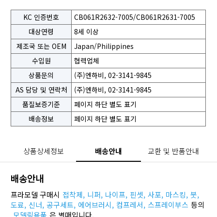
KC 인증번호
CB061R2632-7005/CB061R2631-7005
대상연령
8세 이상
제조국 또는 OEM
Japan/Philippines
수입원
협력업체
상품문의
(주)엔하비, 02-3141-9845
AS 담당 및 연락처
(주)엔하비, 02-3141-9845
품질보증기준
페이지 하단 별도 표기
배송정보
페이지 하단 별도 표기
상품상세정보
배송안내
교환 및 반품안내
배송안내
프라모델 구매시
접착제,
니퍼,
나이프,
핀셋,
사포,
마스킹,
붓,
도료,
신너,
공구세트,
에어브러시,
컴프레서,
스프레이부스
등의
모델링용품
은 별매입니다.