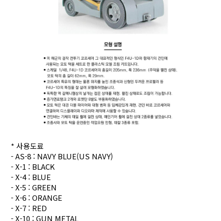
* 사용도료
- AS-8 : NAVY BLUE(US NAVY)
- X-1 : BLACK
- X-4 : BLUE
- X-5 : GREEN
- X-6 : ORANGE
- X-7 : RED
- X-10 : GUN METAL