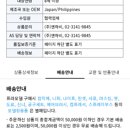
대상연령
8세 이상
제조국 또는 OEM
Japan/Philippines
수입원
협력업체
상품문의
(주)엔하비, 02-3141-9845
AS 담당 및 연락처
(주)엔하비, 02-3141-9845
품질보증기준
페이지 하단 별도 표기
배송정보
페이지 하단 별도 표기
상품상세정보
배송안내
교환 및 반품안내
배송안내
프라모델 구매시
접착제,
니퍼,
나이프,
핀셋,
사포,
마스킹,
붓,
도료,
신너,
공구세트,
에어브러시,
컴프레서,
스프레이부스
등의
모델링용품
은 별매입니다.
- 주문하신 상품의 총합계금액이 50,000원 이하인 경우 기본 배송
료는 2,500원이며, 50,000원 이상인 경우 무료 배송해 드립니다.