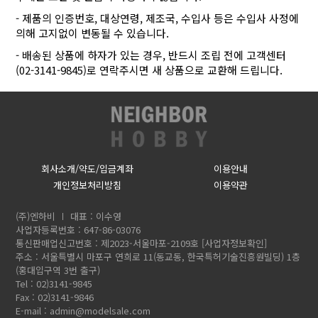
- 제품의 인증번호, 대상연령, 제조국, 수입사 등은 수입사 사정에
의해 고지없이 변동될 수 있습니다.
- 배송된 상품에 하자가 있는 경우, 반드시 조립 전에 고객센터
(02-3141-9845)로 연락주시면 새 상품으로 교환해 드립니다.
회사소개/약도/입금계좌
이용안내
개인정보처리방침
이용약관
(주)엔하비
대표 : 이수영
사업자등록번호 : 647-86-03076
통신판매업신고번호 : 제2023-서울마포-2109호
[사업자정보확인]
주소 : 서울특별시 마포구 연희로 11(동교동, 한국특허기술진흥원빌딩) 1층
(홍대입구역 3번 출구)
Tel : 02)3141-9845
Fax : 02)3141-9846
E-mail :
admin@modelsale.com