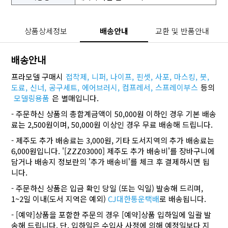
상품상세정보
배송안내
교환 및 반품안내
배송안내
프라모델 구매시
접착제,
니퍼,
나이프,
핀셋,
사포,
마스킹,
붓,
도료,
신너,
공구세트,
에어브러시,
컴프레서,
스프레이부스
등의
모델링용품
은 별매입니다.
- 주문하신 상품의 총합계금액이 50,000원 이하인 경우 기본 배송
료는 2,500원이며, 50,000원 이상인 경우 무료 배송해 드립니다.
- 제주도 추가 배송료는 3,000원, 기타 도서지역의 추가 배송료는
6,000원입니다. '[ZZZ03000] 제주도 추가 배송비'를 장바구니에
담거나 배송지 정보란의 '추가 배송비'를 체크 후 결제하시면 됩
니다.
- 주문하신 상품은 입금 확인 당일 (또는 익일) 발송해 드리며,
1~2일 이내(도서 지역은 예외)
CJ대한통운택배
로 배송됩니다.
- [예약]상품을 포함한 주문의 경우 [예약]상품 입하일에 일괄 발
송해 드립니다. 단, 입하일은 수입사 사정에 의해 예정일보다 지