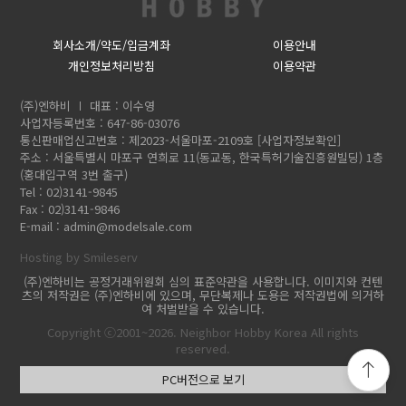
회사소개/약도/입금계좌
이용안내
개인정보처리방침
이용약관
(주)엔하비
대표 : 이수영
사업자등록번호 : 647-86-03076
통신판매업신고번호 : 제2023-서울마포-2109호
[사업자정보확인]
주소 : 서울특별시 마포구 연희로 11(동교동, 한국특허기술진흥원빌딩) 1층
(홍대입구역 3번 출구)
Tel : 02)3141-9845
Fax : 02)3141-9846
E-mail :
admin@modelsale.com
Hosting by Smileserv
(주)엔하비는 공정거래위원회 심의 표준약관을 사용합니다. 이미지와 컨텐
츠의 저작권은 (주)엔하비에 있으며, 무단복제나 도용은 저작권법에 의거하
여 처벌받을 수 있습니다.
Copyright ⓒ2001~2026. Neighbor Hobby Korea All rights
reserved.
PC버전으로 보기