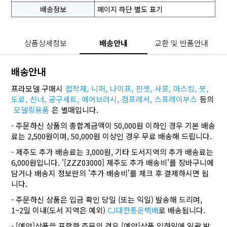
배송정보
페이지 하단 별도 표기
상품상세정보
배송안내
교환 및 반품안내
배송안내
프라모델 구매시
접착제,
니퍼,
나이프,
핀셋,
사포,
마스킹,
붓,
도료,
신너,
공구세트,
에어브러시,
컴프레서,
스프레이부스
등의
모델링용품
은 별매입니다.
- 주문하신 상품의 총합계금액이 50,000원 이하인 경우 기본 배송
료는 2,500원이며, 50,000원 이상인 경우 무료 배송해 드립니다.
- 제주도 추가 배송료는 3,000원, 기타 도서지역의 추가 배송료는
6,000원입니다. '[ZZZ03000] 제주도 추가 배송비'를 장바구니에
담거나 배송지 정보란의 '추가 배송비'를 체크 후 결제하시면 됩
니다.
- 주문하신 상품은 입금 확인 당일 (또는 익일) 발송해 드리며,
1~2일 이내(도서 지역은 예외)
CJ대한통운택배
로 배송됩니다.
- [예약]상품을 포함한 주문의 경우 [예약]상품 입하일에 일괄 발