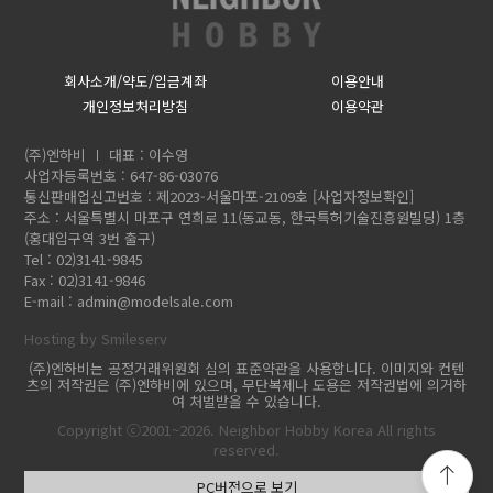
회사소개/약도/입금계좌
이용안내
개인정보처리방침
이용약관
(주)엔하비
대표 : 이수영
사업자등록번호 : 647-86-03076
통신판매업신고번호 : 제2023-서울마포-2109호
[사업자정보확인]
주소 : 서울특별시 마포구 연희로 11(동교동, 한국특허기술진흥원빌딩) 1층
(홍대입구역 3번 출구)
Tel : 02)3141-9845
Fax : 02)3141-9846
E-mail :
admin@modelsale.com
Hosting by Smileserv
(주)엔하비는 공정거래위원회 심의 표준약관을 사용합니다. 이미지와 컨텐
츠의 저작권은 (주)엔하비에 있으며, 무단복제나 도용은 저작권법에 의거하
여 처벌받을 수 있습니다.
Copyright ⓒ2001~2026. Neighbor Hobby Korea All rights
reserved.
PC버전으로 보기