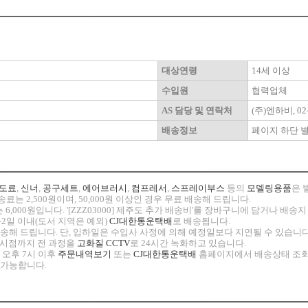
대상연령
14세 이상
수입원
협력업체
AS 담당 및 연락처
(주)엔하비, 02-
배송정보
페이지 하단 
도료
,
신너
,
공구세트
,
에어브러시
,
컴프레서
,
스프레이부스
등의
모델링용품
은 
료는 2,500원이며, 50,000원 이상인 경우 무료 배송해 드립니다.
 6,000원입니다. '[ZZZ03000] 제주도 추가 배송비'를 장바구니에 담거나 배
~2일 이내(도서 지역은 예외)
CJ대한통운택배
로 배송됩니다.
 발송해 드립니다. 단, 입하일은 수입사 사정에 의해 예정일보다 지연될 수 있습니다
고 시점까지 전 과정을
고화질 CCTV
로 24시간 녹화하고 있습니다.
 오후 7시 이후
주문내역보기
또는
CJ대한통운택배
홈페이지에서 배송상태 조회
 가능합니다.