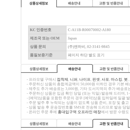
KC 인증번호
C-A11B-R00070002-A180
제조국 또는 OEM
Japan
상품 문의
(주)엔하비, 02-3141-9845
품질보증기준
페이지 하단 별도 표기
-----
- 프라모델 구매시
접착제
,
니퍼
,
나이프
,
핀셋
,
사포
,
마스킹
,
붓
,
-----
- 주문하신 상품의 총합계금액이 50,000원 이하인 경우 기본 배송
-----
- 제주도 추가 배송료는 3,000원, 기타 도서지역의 추가 배송료는
-----
- 주문하신 상품은 입금 확인 당일 (또는 익일) 발송해 드리며, 1
-----
- [예약]상품을 포함한 주문의 경우 [예약]상품 입하일에 일괄
-----
- 주문 발주 후 누락되는 상품이 없도록 상품 준비, 포장 및 출
-----
- 상품 발송 후 운송장번호를 SMS로 전송해 드리므로 발송 당일
-----
- 온라인 주문 후에
홍대입구역 오프라인 매장
에서 방문 수령도