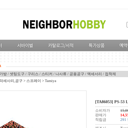
가방
/
셋팅도구
/
구리스
/
스티커
/
나사류
/
공용공구
/
액세서리
/
접착제
,악세사리,공구
>
스프레이
>
Tamiya
[TA86053] PS-53 
소비자가
15,0
판매가
14,
적립금
291