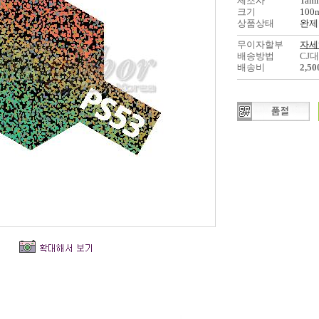
제조사
Tami
크기
100
상품상태
완제
무이자할부
자세
배송방법
CJ
배송비
2,5