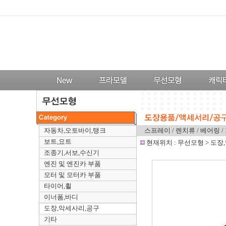
자동차,오토바이,탱크
스프레이
/
렌치류
/
베어링
/
보트,요트
-
현재위치 :
무선모형
>
도장
조종기,서보,수신기
엔진 및 엔진카 부품
모터 및 모터카 부품
타이어,휠
이너폼,바디
도장,악세사리,공구
기타