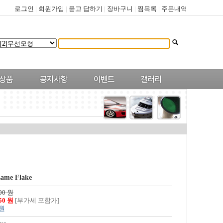
로그인
|
회원가입
|
묻고 답하기
|
장바구니
|
찜목록
|
주문내역
Lame Flake
00 원
550 원
[부가세 포함가]
 원