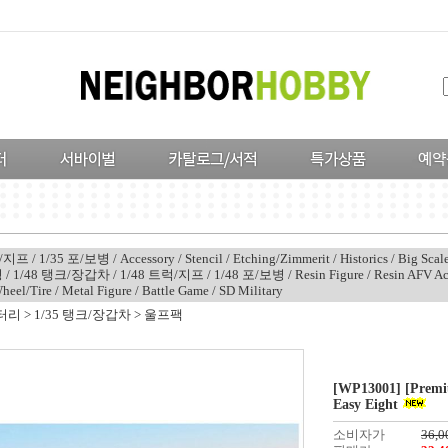
럭/지프
/
1/35 포/보병
/
Accessory
/
Stencil
/
Etching/Zimmerit
/
Historics
/
Big Scal
병
/
1/48 탱크/장갑차
/
1/48 트럭/지프
/
1/48 포/보병
/
Resin Figure
/
Resin AFV Ac
heel/Tire
/
Metal Figure
/
Battle Game
/
SD Military
터리
>
1/35 탱크/장갑차
>
울프팩
[WP13001] [Premi
Easy Eight
소비자가
36,0