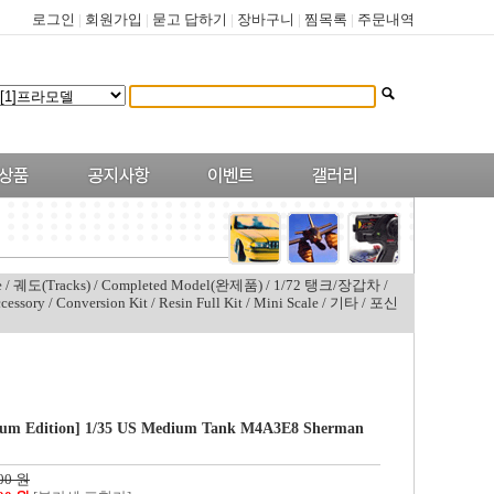
로그인
|
회원가입
|
묻고 답하기
|
장바구니
|
찜목록
|
주문내역
e
/
궤도(Tracks)
/
Completed Model(완제품)
/
1/72 탱크/장갑차
/
cessory
/
Conversion Kit
/
Resin Full Kit
/
Mini Scale
/
기타
/
포신
um Edition] 1/35 US Medium Tank M4A3E8 Sherman
00 원