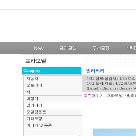
자동차
1/35 탱크/장갑차
/
1/35 트
1/72 트럭/지프
/
1/72 포/보
오토바이
(Barrel)
/
Diorama
/
Decals
/
W
배
-
현재위치 :
프라모델
>
밀리
비행기
밀리터리
모델링용품
기타모형
미니카 및 용품