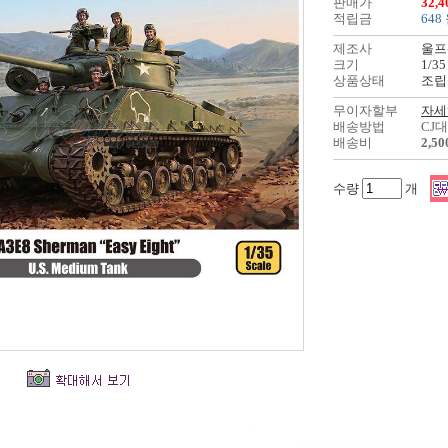
판매가
32,
적립금
648
제조사
울프
크기
1/35
상품상태
조립
무이자할부
자세
배송방법
CJ
배송비
2,5
수량
개