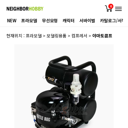
0
NEW
프라모델
무선모형
캐릭터
서바이벌
카탈로그/서적
현재위치 :
프라모델
>
모델링용품
>
컴프레서
>
야마토콤프