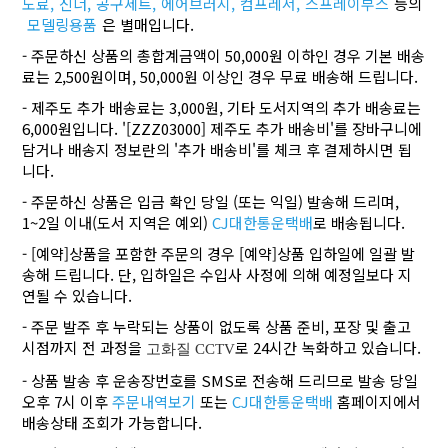
도료,
신너,
공구세트,
에어브러시,
컴프레서,
스프레이부스
등의
모델링용품
은 별매입니다.
- 주문하신 상품의 총합계금액이 50,000원 이하인 경우 기본 배송
료는 2,500원이며, 50,000원 이상인 경우 무료 배송해 드립니다.
- 제주도 추가 배송료는 3,000원, 기타 도서지역의 추가 배송료는
6,000원입니다. '[ZZZ03000] 제주도 추가 배송비'를 장바구니에
담거나 배송지 정보란의 '추가 배송비'를 체크 후 결제하시면 됩
니다.
- 주문하신 상품은 입금 확인 당일 (또는 익일) 발송해 드리며,
1~2일 이내(도서 지역은 예외)
CJ대한통운택배
로 배송됩니다.
- [예약]상품을 포함한 주문의 경우 [예약]상품 입하일에 일괄 발
송해 드립니다. 단, 입하일은 수입사 사정에 의해 예정일보다 지
연될 수 있습니다.
- 주문 발주 후 누락되는 상품이 없도록 상품 준비, 포장 및 출고
시점까지 전 과정을
로 24시간 녹화하고 있습니다.
고화질 CCTV
- 상품 발송 후 운송장번호를 SMS로 전송해 드리므로 발송 당일
오후 7시 이후
주문내역보기
또는
CJ대한통운택배
홈페이지에서
배송상태 조회가 가능합니다.