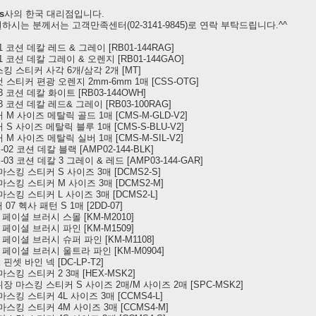
s
사의 한국 대리점입니다.
시는 분께서는 고객만족센터(02-3141-9845)로 연락 부탁드립니다.^^
01 코션 데칼 레드 & 그레이 [RB01-144RAG]
B01 코션 데칼 그레이 & 오렌지 [RB01-144GAO]
스킹 스티커 사각 6개/삼각 2개 [MT]
 스티커 편광 오렌지 2mm-6mm 1매 [CSS-OTG]
03 코션 데칼 화이트 [RB03-144OWH]
03 코션 데칼 레드& 그레이 [RB03-100RAG]
 M 사이즈 메탈릭 골드 1매 [CMS-M-GLD-V2]
 S 사이즈 메탈릭 블루 1매 [CMS-S-BLU-V2]
 M 사이즈 메탈릭 실버 1매 [CMS-M-SIL-V2]
-02 코션 데칼 블랙 [AMP02-144-BLK]
P-03 코션 데칼 3 그레이 & 레드 [AMP03-144-GAR]
마스킹 스티커 S 사이즈 3매 [DCMS2-S]
 마스킹 스티커 M 사이즈 3매 [DCMS2-M]
마스킹 스티커 L 사이즈 3매 [DCMS2-L]
07 헥사 패턴 S 1매 [2DD-07]
 페이셜 브러시 스몰 [KM-M2010]
 페이셜 브러시 파인 [KM-M1509]
 페이셜 브러시 슈퍼 파인 [KM-M1108]
노 페이셜 브러시 울트라 파인 [KM-M0904]
k 핀셋 바인 넥 [DC-LP-T2]
마스킹 스티커 2 3매 [HEX-MSK2]
위장 마스킹 스티커 S 사이즈 2매/M 사이즈 2매 [SPC-MSK2]
마스킹 스티커 4L 사이즈 3매 [CCMS4-L]
 마스킹 스티커 4M 사이즈 3매 [CCMS4-M]