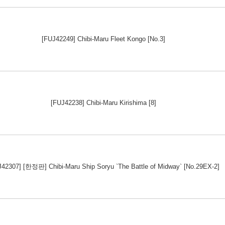
[FUJ42249] Chibi-Maru Fleet Kongo [No.3]
[FUJ42238] Chibi-Maru Kirishima [8]
42307] [한정판] Chibi-Maru Ship Soryu `The Battle of Midway` [No.29EX-2]