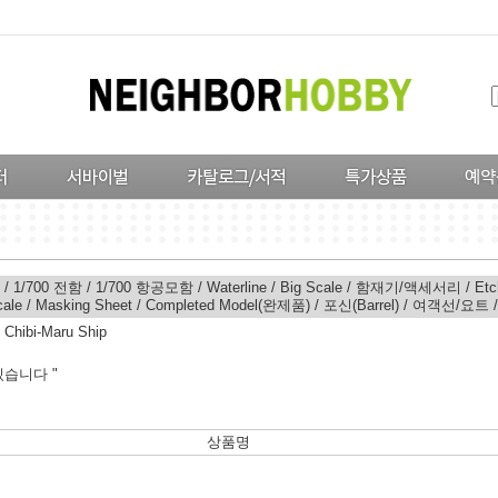
/
1/700 전함
/
1/700 항공모함
/
Waterline
/
Big Scale
/
함재기/액세서리
/
Etc
cale
/
Masking Sheet
/
Completed Model(완제품)
/
포신(Barrel)
/
여객선/요트
>
Chibi-Maru Ship
습니다 "
상품명