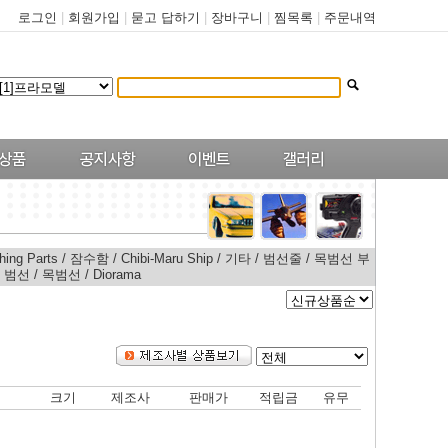
로그인
|
회원가입
|
묻고 답하기
|
장바구니
|
찜목록
|
주문내역
hing Parts
/
잠수함
/
Chibi-Maru Ship
/
기타
/
범선줄
/
목범선 부
/
범선
/
목범선
/
Diorama
크기
제조사
판매가
적립금
유무