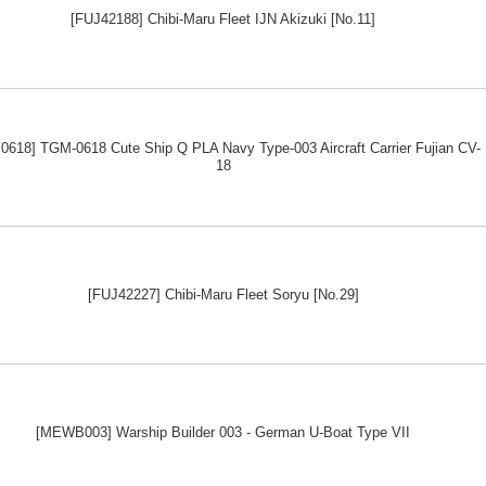
[FUJ42188] Chibi-Maru Fleet IJN Akizuki [No.11]
618] TGM-0618 Cute Ship Q PLA Navy Type-003 Aircraft Carrier Fujian CV-
18
[FUJ42227] Chibi-Maru Fleet Soryu [No.29]
[MEWB003] Warship Builder 003 - German U-Boat Type VII