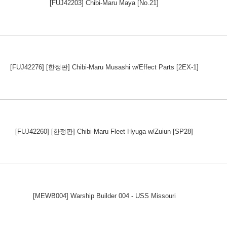
[FUJ42203] Chibi-Maru Maya [No.21]
[FUJ42276] [한정판] Chibi-Maru Musashi w/Effect Parts [2EX-1]
[FUJ42260] [한정판] Chibi-Maru Fleet Hyuga w/Zuiun [SP28]
[MEWB004] Warship Builder 004 - USS Missouri