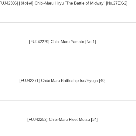
FUJ42306] [한정판] Chibi-Maru Hiryu `The Battle of Midway` [No.27EX-2]
[FUJ42279] Chibi-Maru Yamato [No.1]
[FUJ42271] Chibi-Maru Battleship Ise/Hyuga [40]
[FUJ42252] Chibi-Maru Fleet Mutsu [34]