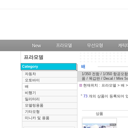
자동차
1/350 전함
/
1/350 항공모함
품
/
목갑판
/
Decal
/
Mini S
오토바이
-
현재위치 :
프라모델
>
배
배
비행기
---
"
73
개의 상품이 등록되어 있
밀리터리
모델링용품
기타모형
상품
미니카 및 용품