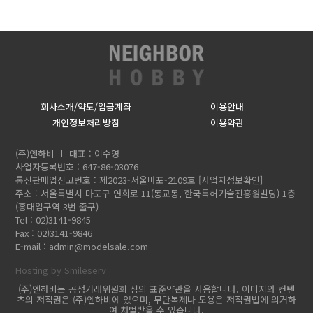
회사소개/약도/입금계좌
이용안내
개인정보처리방침
이용약관
(주)엔하비
대표 : 이수영
사업자등록번호 : 647-86-03076
통신판매업신고번호 : 제2023-서울마포-2109호
[사업자정보확인]
주소 : 서울특별시 마포구 연희로 11(동교동, 한국특허기술진흥원빌딩) 1층
(홍대입구역 3번 출구)
Tel : 02)3141-9845
Fax : 02)3141-9846
E-mail :
admin@modelsale.com
Hosting by Smileserv
(주)엔하비는 공정거래위원회 심의 표준약관을 사용합니다. 이미지와 컨텐
츠의 저작권은 (주)엔하비에 있으며, 무단복제나 도용은 저작권법에 의거하
여 처벌받을 수 있습니다.