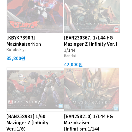
[KBYKP390R]
[BAN230367] 1/144 HG
Mazinkaiser
Non
Mazinger Z [Infinity Ver.]
Kotobukiya
1/144
Bandai
85,800원
42,000원
[BAN258931] 1/60
[BAN258210] 1/144 HG
Mazinger Z [Infinity
Mazinkaiser
Ver.]
1/60
[Infinitism]
1/144