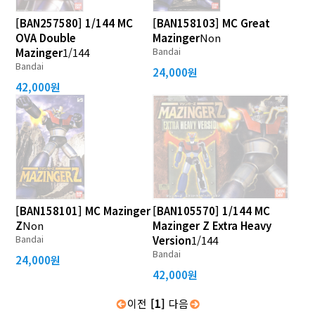
[BAN257580] 1/144 MC
[BAN158103] MC Great
OVA Double
Mazinger
Non
Bandai
Mazinger
1/144
Bandai
24,000원
42,000원
[BAN158101] MC Mazinger
[BAN105570] 1/144 MC
Z
Non
Mazinger Z Extra Heavy
Bandai
Version
1/144
Bandai
24,000원
42,000원
이전
[1]
다음