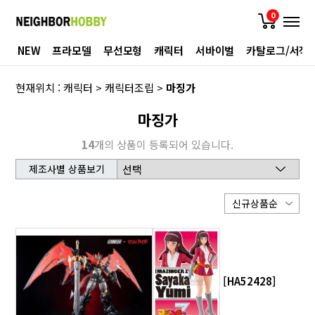
0
NEW
프라모델
무선모형
캐릭터
서바이벌
카탈로그/서적
현재위치 :
캐릭터
>
캐릭터조립
>
마징가
마징가
14
개의 상품이 등록되어 있습니다.
제조사별 상품보기
[HA52428]