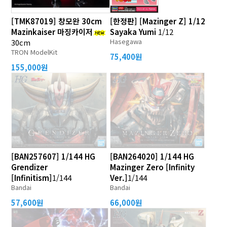
[TMK87019] 창모완 30cm
[한정판] [Mazinger Z] 1/12
Mazinkaiser 마징카이저
Sayaka Yumi
1/12
Hasegawa
30cm
TRON ModelKit
75,400원
155,000원
[BAN257607] 1/144 HG
[BAN264020] 1/144 HG
Grendizer
Mazinger Zero [Infinity
[Infinitism]
1/144
Ver.]
1/144
Bandai
Bandai
57,600원
66,000원