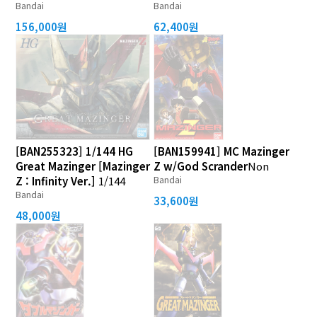
Bandai
Bandai
156,000원
62,400원
[BAN255323] 1/144 HG
[BAN159941] MC Mazinger
Great Mazinger [Mazinger
Z w/God Scrander
Non
Bandai
Z : Infinity Ver.]
1/144
Bandai
33,600원
48,000원