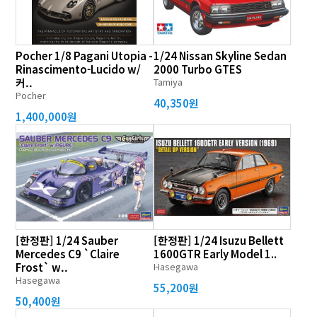
Pocher 1/8 Pagani Utopia -
1/24 Nissan Skyline Sedan
Rinascimento-Lucido w/
2000 Turbo GTES
커..
Tamiya
Pocher
40,350원
1,400,000원
[한정판] 1/24 Sauber
[한정판] 1/24 Isuzu Bellett
Mercedes C9 `Claire
1600GTR Early Model 1..
Frost` w..
Hasegawa
Hasegawa
55,200원
50,400원