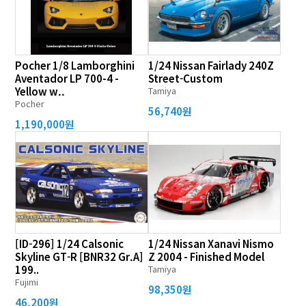
Pocher 1/8 Lamborghini
1/24 Nissan Fairlady 240Z
Aventador LP 700-4 -
Street-Custom
Yellow w..
Tamiya
Pocher
56,740원
1,190,000원
[ID-296] 1/24 Calsonic
1/24 Nissan Xanavi Nismo
Skyline GT-R [BNR32 Gr.A]
Z 2004 - Finished Model
199..
Tamiya
Fujimi
98,350원
46,200원