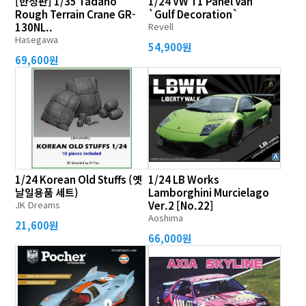
[한정판] 1/35 Tadano
1/24 VW T1 Panel Van
Rough Terrain Crane GR-
`Gulf Decoration`
130NL..
Revell
Hasegawa
54,900원
69,600원
1/24 Korean Old Stuffs (옛
1/24 LB Works
날일용품 세트)
Lamborghini Murcielago
JK Dreams
Ver.2 [No.22]
Aoshima
21,600원
66,000원