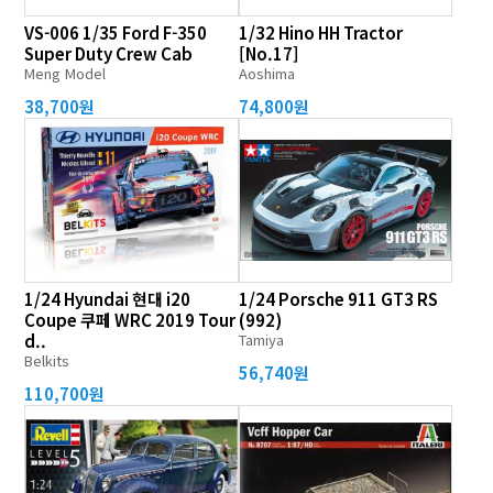
VS-006 1/35 Ford F-350
1/32 Hino HH Tractor
Super Duty Crew Cab
[No.17]
Meng Model
Aoshima
38,700원
74,800원
1/24 Hyundai 현대 i20
1/24 Porsche 911 GT3 RS
Coupe 쿠페 WRC 2019 Tour
(992)
d..
Tamiya
Belkits
56,740원
110,700원