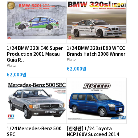
1/24 BMW 320i E46 Super
1/24 BMW 320si E90 WTCC
Production 2001 Macau
Brands Hatch 2008 Winner
Guia R..
Platz
Platz
62,000원
62,000원
1/24 Mercedes-Benz 500
[한정판] 1/24 Toyota
SEC
NCP160V Succeed 2014