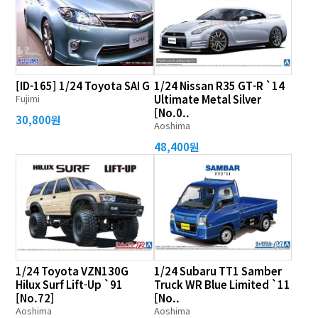
[ID-165] 1/24 Toyota SAI G
1/24 Nissan R35 GT-R `14
Fujimi
Ultimate Metal Silver
[No.0..
30,800원
Aoshima
48,400원
1/24 Toyota VZN130G
1/24 Subaru TT1 Samber
Hilux Surf Lift-Up `91
Truck WR Blue Limited `11
[No.72]
[No..
Aoshima
Aoshima