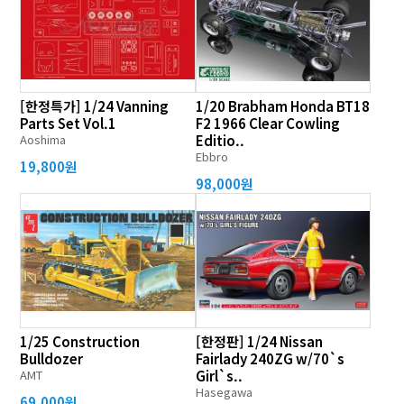
[한정특가] 1/24 Vanning
1/20 Brabham Honda BT18
Parts Set Vol.1
F2 1966 Clear Cowling
Aoshima
Editio..
Ebbro
19,800원
98,000원
1/25 Construction
[한정판] 1/24 Nissan
Bulldozer
Fairlady 240ZG w/70`s
AMT
Girl`s..
Hasegawa
69,000원