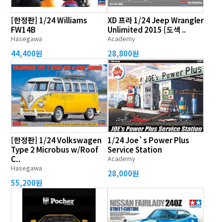
[한정판] 1/24 Williams
XD 프라 1/24 Jeep Wrangler
FW14B
Unlimited 2015 [도색 ..
Hasegawa
Academy
44,400원
28,800원
[한정판] 1/24 Volkswagen
1/24 Joe`s Power Plus
Type 2 Microbus w/Roof
Service Station
C..
Academy
Hasegawa
28,000원
55,200원