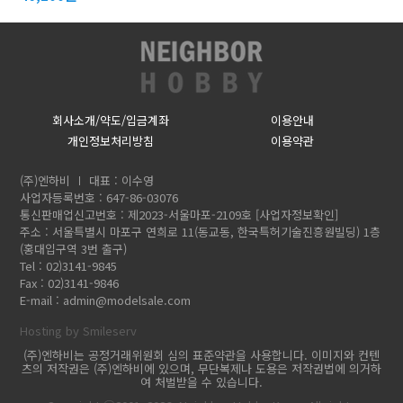
회사소개/약도/입금계좌
이용안내
개인정보처리방침
이용약관
(주)엔하비
대표 : 이수영
사업자등록번호 : 647-86-03076
통신판매업신고번호 : 제2023-서울마포-2109호
[사업자정보확인]
주소 : 서울특별시 마포구 연희로 11(동교동, 한국특허기술진흥원빌딩) 1층
(홍대입구역 3번 출구)
Tel : 02)3141-9845
Fax : 02)3141-9846
E-mail :
admin@modelsale.com
Hosting by Smileserv
(주)엔하비는 공정거래위원회 심의 표준약관을 사용합니다. 이미지와 컨텐
츠의 저작권은 (주)엔하비에 있으며, 무단복제나 도용은 저작권법에 의거하
여 처벌받을 수 있습니다.