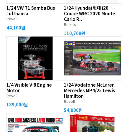
1/24 VW T1 Samba Bus
1/24 Hyundai 현대 i20
Lufthansa
Coupe WRC 2020 Monte
Revell
Carlo R..
Belkits
44,100원
110,700원
1/4 Visible V-8 Engine
1/24 Vodafone McLaren
Motor
Mercedes MP4/25 Lewis
Revell
Hamilton
Revell
189,000원
54,900원