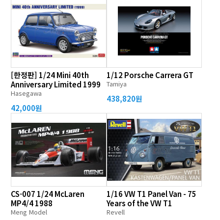
[한정판] 1/24 Mini 40th
1/12 Porsche Carrera GT
Anniversary Limited 1999
Tamiya
Hasegawa
438,820원
42,000원
CS-007 1/24 McLaren
1/16 VW T1 Panel Van - 75
MP4/4 1988
Years of the VW T1
Meng Model
Revell