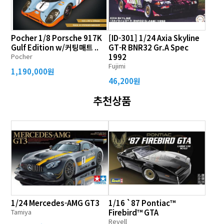
Pocher 1/8 Porsche 917K
[ID-301] 1/24 Axia Skyline
Gulf Edition w/커팅매트 ..
GT-R BNR32 Gr.A Spec
Pocher
1992
Fujimi
1,190,000원
46,200원
추천상품
1/24 Mercedes-AMG GT3
1/16 `87 Pontiac™
Tamiya
Firebird™ GTA
Revell