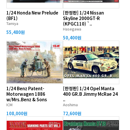
1/24 Honda New Prelude
[한정판] 1/24 Nissan
(BF1)
Skyline 2000GT-R
Tamiya
(KPGC110) `..
Hasegawa
55,480원
50,400원
1/24 Benz Patent-
[한정판] 1/24 Opel Manta
Motorwagen 1886
400 GR.B Jimmy McRae 24
w/Mrs.Benz & Sons
..
ICM
Aoshima
108,000원
72,600원