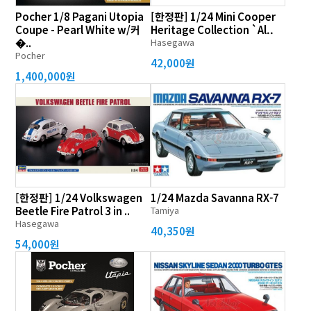
Pocher 1/8 Pagani Utopia
[한정판] 1/24 Mini Cooper
Coupe - Pearl White w/커
Heritage Collection `Al..
�..
Hasegawa
Pocher
42,000원
1,400,000원
[한정판] 1/24 Volkswagen
1/24 Mazda Savanna RX-7
Beetle Fire Patrol 3 in ..
Tamiya
Hasegawa
40,350원
54,000원