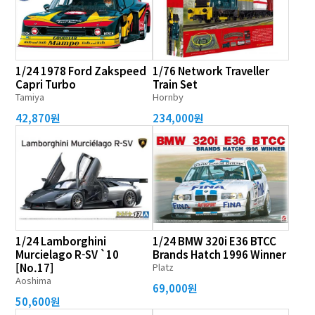
1/24 1978 Ford Zakspeed
1/76 Network Traveller
Capri Turbo
Train Set
Tamiya
Hornby
42,870원
234,000원
1/24 Lamborghini
1/24 BMW 320i E36 BTCC
Murcielago R-SV `10
Brands Hatch 1996 Winner
[No.17]
Platz
Aoshima
69,000원
50,600원