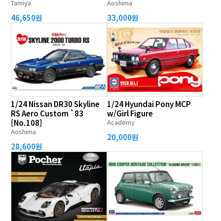
Tamiya
Aoshima
46,650원
33,000원
1/24 Nissan DR30 Skyline
1/24 Hyundai Pony MCP
RS Aero Custom `83
w/Girl Figure
[No.108]
Academy
Aoshima
20,000원
28,600원