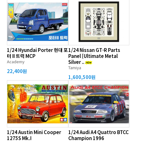
1/24 Hyundai Porter 현대 포
1/24 Nissan GT-R Parts
터 II 트럭 MCP
Panel [Ultimate Metal
Academy
Silver ..
Tamiya
22,400원
1,600,500원
1/24 Austin Mini Cooper
1/24 Audi A4 Quattro BTCC
1275S Mk.I
Champion 1996