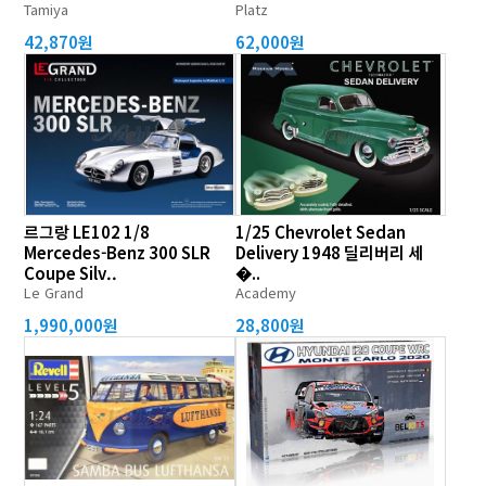
Tamiya
Platz
42,870원
62,000원
르그랑 LE102 1/8
1/25 Chevrolet Sedan
Mercedes-Benz 300 SLR
Delivery 1948 딜리버리 세
Coupe Silv..
�..
Le Grand
Academy
1,990,000원
28,800원