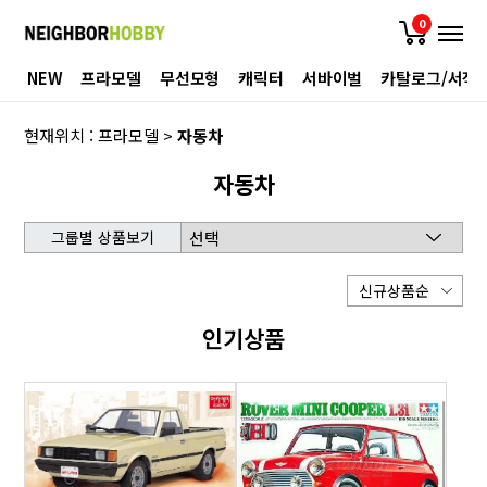
0
NEW
프라모델
무선모형
캐릭터
서바이벌
카탈로그/서적
현재위치 :
프라모델
>
자동차
자동차
그룹별 상품보기
인기상품