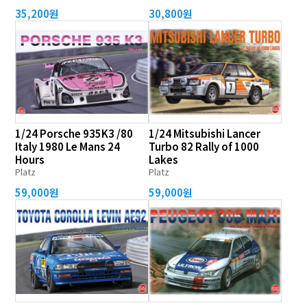
35,200원
30,800원
1/24 Porsche 935K3 /80
1/24 Mitsubishi Lancer
Italy 1980 Le Mans 24
Turbo 82 Rally of 1000
Hours
Lakes
Platz
Platz
59,000원
59,000원