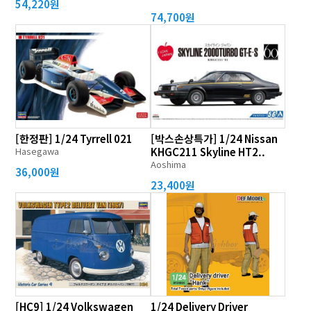
54,220원
74,700원
[한정판] 1/24 Tyrrell 021
[박스손상특가] 1/24 Nissan
Hasegawa
KHGC211 Skyline HT2..
Aoshima
36,000원
23,400원
[HC9] 1/24 Volkswagen
1/24 Delivery Driver