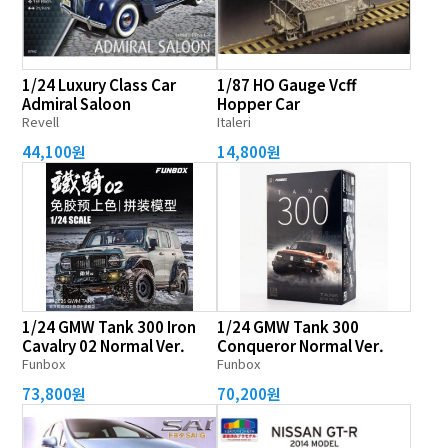
1/24 Luxury Class Car
1/87 HO Gauge Vcff
Admiral Saloon
Hopper Car
Revell
Italeri
44,100원
14,800원
1/24 GMW Tank 300 Iron
1/24 GMW Tank 300
Cavalry 02 Normal Ver.
Conqueror Normal Ver.
Funbox
Funbox
73,800원
70,200원