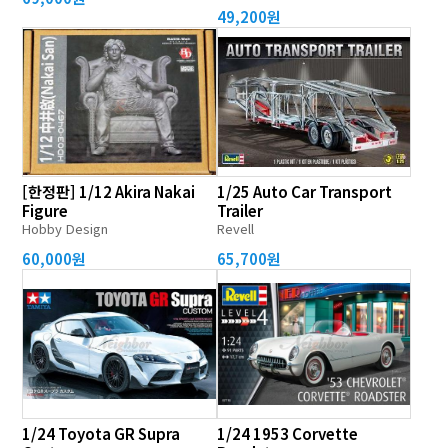
49,200원
[한정판] 1/12 Akira Nakai
1/25 Auto Car Transport
Figure
Trailer
Hobby Design
Revell
60,000원
65,700원
1/24 Toyota GR Supra
1/24 1953 Corvette