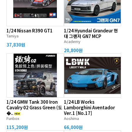
1/24 Nissan R390 GT1
1/24 Hyundai Grandeur 현
Tamiya
대 그랜저 GN7 MCP
Academy
37,830원
20,800원
1/24 GMW Tank 300 Iron
1/24 LB Works
Cavalry 02 Grass Green (도
Lamborghini Aventador
�..
Ver.1 [No.17]
Funbox
Aoshima
115,200원
66,000원