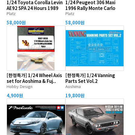
1/24 Toyota Corolla Levin
1/24 Peugeot 306 Maxi
AE92 SPA 24 Hours 1989
1996 Rally Monte Carlo
Platz
Platz
58,000원
58,000원
[한정특가] 1/24 Wheel Axis
[한정특가] 1/24 Vanning
set for Aoshima & Fuj..
Parts Set Vol.2
Hobby Design
Aoshima
4,900원
19,800원