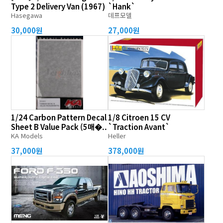
Type 2 Delivery Van (1967)
`Hank`
Hasegawa
데프모델
30,000원
27,000원
1/24 Carbon Pattern Decal
1/8 Citroen 15 CV
Sheet B Value Pack (5매�..
`Traction Avant`
KA Models
Heller
37,000원
378,000원