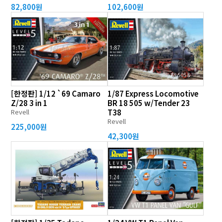
82,800원
102,600원
[한정판] 1/12 `69 Camaro
1/87 Express Locomotive
Z/28 3 in 1
BR 18 505 w/Tender 23
Revell
T38
Revell
225,000원
42,300원