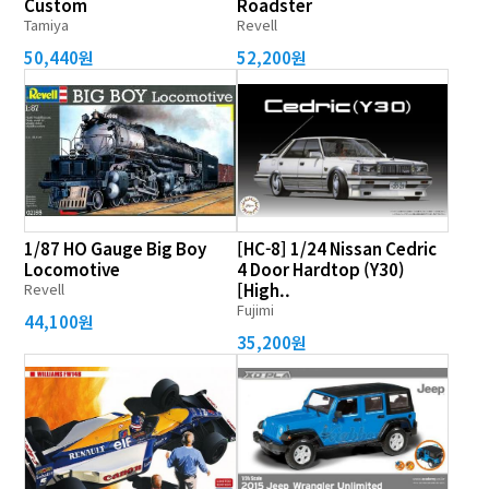
Custom
Roadster
Tamiya
Revell
50,440원
52,200원
1/87 HO Gauge Big Boy
[HC-8] 1/24 Nissan Cedric
Locomotive
4 Door Hardtop (Y30)
Revell
[High..
Fujimi
44,100원
35,200원