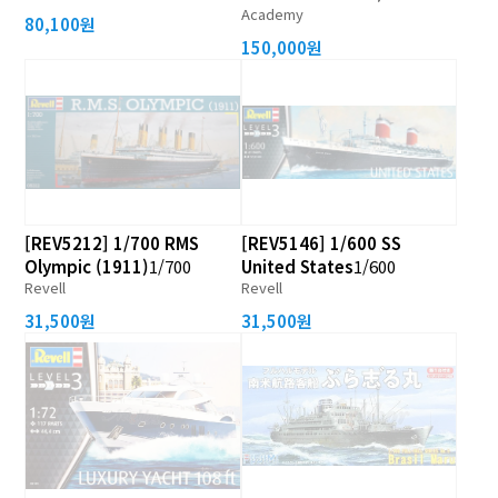
Academy
80,100원
150,000원
[REV5212] 1/700 RMS
[REV5146] 1/600 SS
Olympic (1911)
1/700
United States
1/600
Revell
Revell
31,500원
31,500원