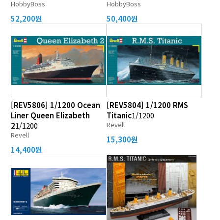
HobbyBoss
HobbyBoss
52,200원
50,400원
[REV5806] 1/1200 Ocean
[REV5804] 1/1200 RMS
Liner Queen Elizabeth
Titanic
1/1200
Revell
2
1/1200
Revell
15,300원
14,400원