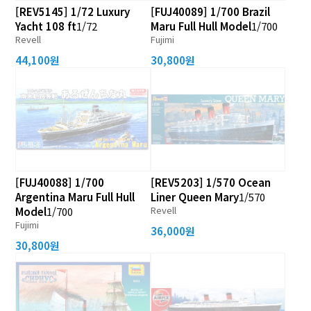
[REV5145] 1/72 Luxury
[FUJ40089] 1/700 Brazil
Yacht 108 ft
1/72
Maru Full Hull Model
1/700
Revell
Fujimi
44,100원
30,800원
[FUJ40088] 1/700
[REV5203] 1/570 Ocean
Argentina Maru Full Hull
Liner Queen Mary
1/570
Revell
Model
1/700
Fujimi
36,000원
30,800원