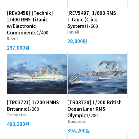
[REV0458] [Technik]
[REV5497] 1/600 RMS
1/400 RMS Titanic
Titanic (Click
w/Electronic
System)
1/600
Revell
Components
1/400
Revell
28,800원
297,000원
[TR03721] 1/200 HMHS
[TR03720] 1/200 British
Britannic
1/200
Ocean Liner RMS
Trumpeter
Olympic
1/200
Trumpeter
403,200원
394,200원