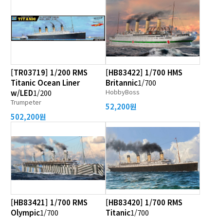
[TR03719] 1/200 RMS
[HB83422] 1/700 HMS
Titanic Ocean Liner
Britannic
1/700
HobbyBoss
w/LED
1/200
Trumpeter
52,200원
502,200원
[HB83421] 1/700 RMS
[HB83420] 1/700 RMS
Olympic
1/700
Titanic
1/700