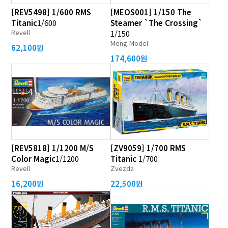
[REV5498] 1/600 RMS
[MEOS001] 1/150 The
Titanic
1/600
Steamer `The Crossing`
Revell
1/150
Meng Model
62,100원
174,600원
[REV5818] 1/1200 M/S
[ZV9059] 1/700 RMS
Color Magic
1/1200
Titanic
1/700
Revell
Zvezda
16,200원
22,500원