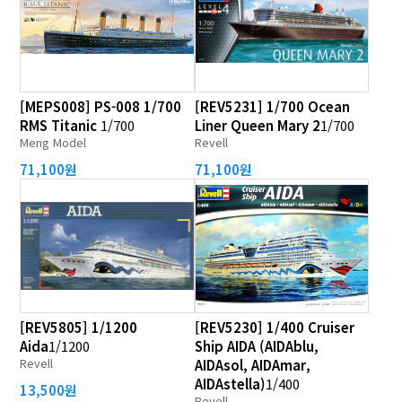
[MEPS008] PS-008 1/700
[REV5231] 1/700 Ocean
RMS Titanic
1/700
Liner Queen Mary 2
1/700
Meng Model
Revell
71,100원
71,100원
[REV5805] 1/1200
[REV5230] 1/400 Cruiser
Aida
1/1200
Ship AIDA (AIDAblu,
Revell
AIDAsol, AIDAmar,
AIDAstella)
1/400
13,500원
Revell