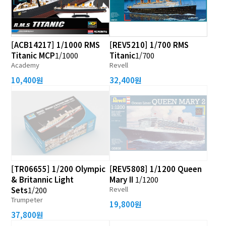
[ACB14217] 1/1000 RMS
[REV5210] 1/700 RMS
Titanic MCP
1/1000
Titanic
1/700
Academy
Revell
10,400원
32,400원
[TR06655] 1/200 Olympic
[REV5808] 1/1200 Queen
& Britannic Light
Mary II
1/1200
Revell
Sets
1/200
Trumpeter
19,800원
37,800원