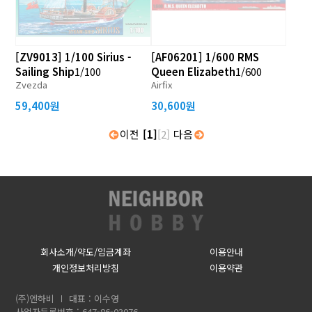
[ZV9013] 1/100 Sirius -
[AF06201] 1/600 RMS
Sailing Ship
1/100
Queen Elizabeth
1/600
Zvezda
Airfix
59,400원
30,600원
이전
[1]
[2]
다음
회사소개/약도/입금계좌
이용안내
개인정보처리방침
이용약관
(주)엔하비
대표 : 이수영
사업자등록번호 : 647-86-03076