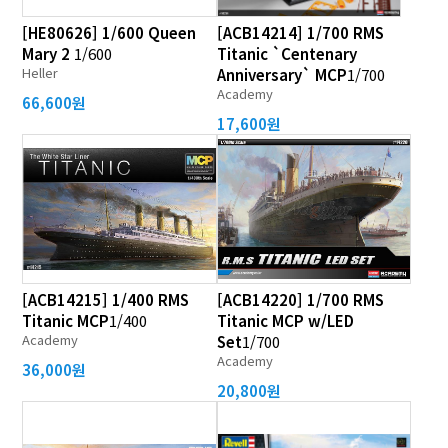
[HE80626] 1/600 Queen
[ACB14214] 1/700 RMS
Mary 2
1/600
Titanic `Centenary
Heller
Anniversary` MCP
1/700
Academy
66,600원
17,600원
[ACB14215] 1/400 RMS
[ACB14220] 1/700 RMS
Titanic MCP
1/400
Titanic MCP w/LED
Academy
Set
1/700
Academy
36,000원
20,800원