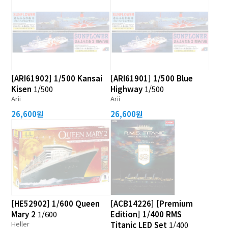
[ARI61902] 1/500 Kansai
[ARI61901] 1/500 Blue
Kisen
1/500
Highway
1/500
Arii
Arii
26,600원
26,600원
[HE52902] 1/600 Queen
[ACB14226] [Premium
Mary 2
1/600
Edition] 1/400 RMS
Heller
Titanic LED Set
1/400