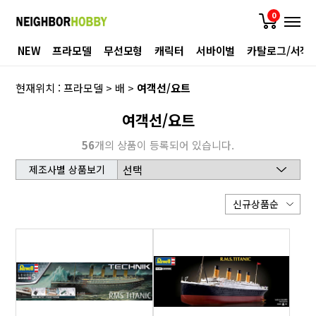
0
NEW
프라모델
무선모형
캐릭터
서바이벌
카탈로그/서적
현재위치 :
프라모델
>
배
>
여객선/요트
여객선/요트
56
개의 상품이 등록되어 있습니다.
제조사별 상품보기