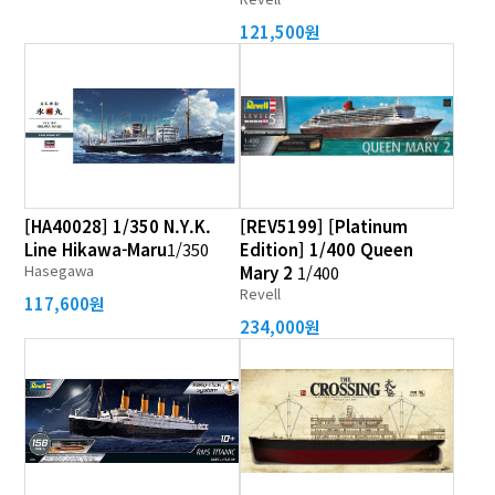
121,500원
[HA40028] 1/350 N.Y.K.
[REV5199] [Platinum
Line Hikawa-Maru
1/350
Edition] 1/400 Queen
Hasegawa
Mary 2
1/400
Revell
117,600원
234,000원