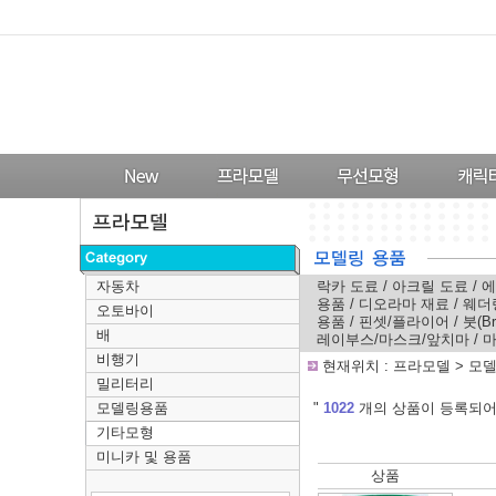
자동차
락카 도료
/
아크릴 도료
/
에
용품
/
디오라마 재료
/
웨더
오토바이
용품
/
핀셋/플라이어
/
붓(Br
배
레이부스/마스크/앞치마
/
마
비행기
-
현재위치 :
프라모델
>
모
밀리터리
모델링용품
---
"
1022
개의 상품이 등록되어
기타모형
미니카 및 용품
상품