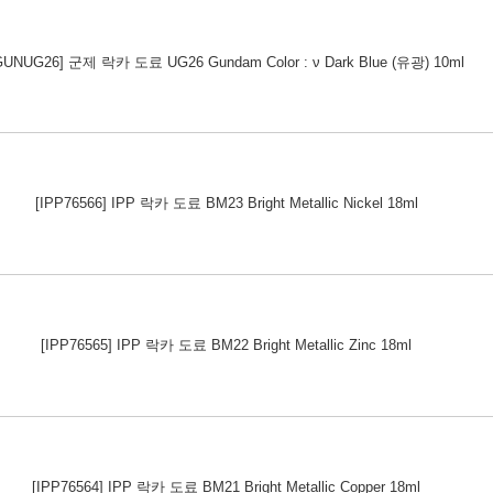
GUNUG26] 군제 락카 도료 UG26 Gundam Color : ν Dark Blue (유광) 10ml
[IPP76566] IPP 락카 도료 BM23 Bright Metallic Nickel 18ml
[IPP76565] IPP 락카 도료 BM22 Bright Metallic Zinc 18ml
[IPP76564] IPP 락카 도료 BM21 Bright Metallic Copper 18ml