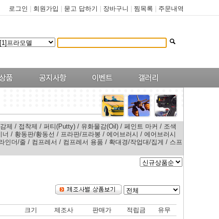
로그인
|
회원가입
|
묻고 답하기
|
장바구니
|
찜목록
|
주문내역
마감제
/
접착제
/
퍼티(Putty)
/
유화물감(Oil)
/
페인트 마커
/
조색
이너
/
황동판/황동선
/
프라판/프라봉
/
에어브러시
/
에어브러시
라인더/줄
/
컴프레서
/
컴프레서 용품
/
확대경/작업대/집게
/
스프
크기
제조사
판매가
적립금
유무