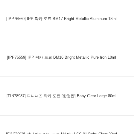
[IPP76560] IPP 락카 도료 BM17 Bright Metallic Aluminum 18ml
[IPP76559] IPP 락카 도료 BM16 Bright Metallic Pure Iron 18ml
[FIN78987] 피니셔즈 락카 도료 [한정판] Baby Clear Large 80ml