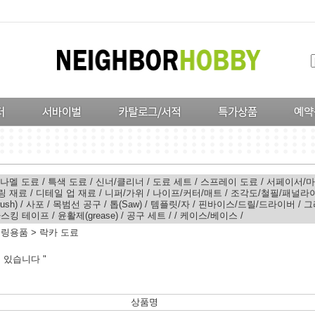
나멜 도료
/
특색 도료
/
신너/클리너
/
도료 세트
/
스프레이 도료
/
서페이서/
링 재료
/
디테일 업 재료
/
니퍼/가위
/
나이프/커터/매트
/
조각도/철필/패널라
ush)
/
사포
/
목범선 공구
/
톱(Saw)
/
템플릿/자
/
핀바이스/드릴/드라이버
/
그
스킹 테이프
/
윤활제(grease)
/
공구 세트
/
/
케이스/베이스
/
델링용품
>
락카 도료
 있습니다 "
상품명