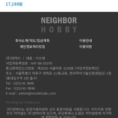
17,160원
회사소개/약도/입금계좌
이용안내
개인정보처리방침
이용약관
(주)엔하비
대표 : 이수영
사업자등록번호 : 647-86-03076
통신판매업신고번호 : 제2023-서울마포-2109호
[사업자정보확인]
주소 : 서울특별시 마포구 연희로 11(동교동, 한국특허기술진흥원빌딩) 1층
(홍대입구역 3번 출구)
Tel : 02)3141-9845
Fax : 02)3141-9846
E-mail :
admin@modelsale.com
Hosting by Smileserv
(주)엔하비는 공정거래위원회 심의 표준약관을 사용합니다. 이미지와 컨텐
츠의 저작권은 (주)엔하비에 있으며, 무단복제나 도용은 저작권법에 의거하
여 처벌받을 수 있습니다.