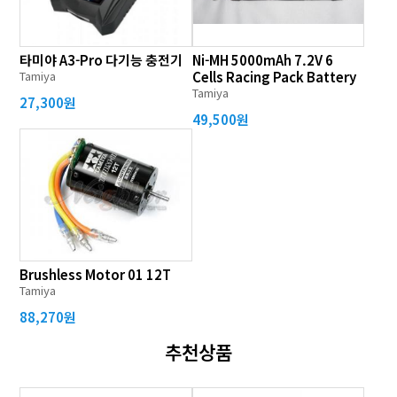
타미야 A3-Pro 다기능 충전기
Ni-MH 5000mAh 7.2V 6
Tamiya
Cells Racing Pack Battery
Tamiya
27,300원
49,500원
Brushless Motor 01 12T
Tamiya
88,270원
추천상품