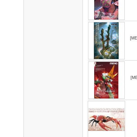
[ME
[ME