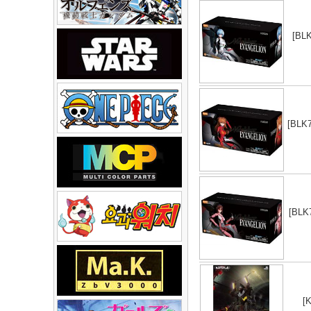
[B
[BL
[BL
[K