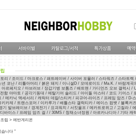
스토리
/
조이드
/
마크로스
/
패트레이버
/
사이버 포뮬러
/
스타워즈
/
스타트렉
소년 코난
/
리틀아머리
/
붉은 돼지
/
이니셜D
/
모데로이드
/
Ma.K.
/
바람계곡
의 아르페지오
/
마브러브
/
장갑기병 보톰즈
/
배트맨
/
가디언즈 오브 갤럭시
/
전함 야마토
/
공각기동대
/
메탈기어 솔리드
/
아이돌 마스터
/
코드 기어스
/
프
/
메카닉 액세서리
/
캐릭터 데칼/스티커
/
피규어-라이즈
/
프레임 암즈
/
D-
유키카제
/
트랜스포머
/
이카루가
/
배틀스타 갤럭티카
/
에이스 컴뱃
/
블록커즈
명기 발브레이브
/
경계전기
/
요괴워치
/
서킷울프
/
메카트로위고
/
고질라
/
에
 디바이스
/
프레임 암즈 걸
/
/
30MS
/
창채소녀정원
/
아르카나디아
/
기타 캐
터조립
>
에반게리온
습니다 "