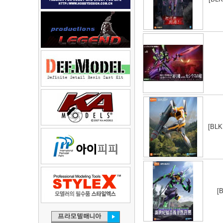
[BL
[