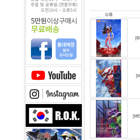
상품
[
[M
[ME