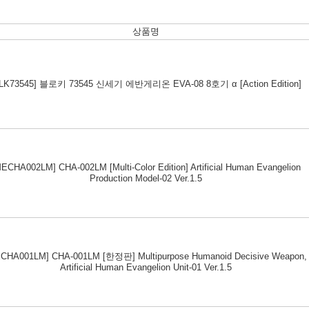
상품명
BLK73545] 블로키 73545 신세기 에반게리온 EVA-08 8호기 α [Action Edition]
ECHA002LM] CHA-002LM [Multi-Color Edition] Artificial Human Evangelion
Production Model-02 Ver.1.5
CHA001LM] CHA-001LM [한정판] Multipurpose Humanoid Decisive Weapon,
Artificial Human Evangelion Unit-01 Ver.1.5