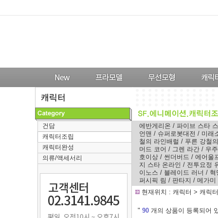
건담
에반게리온
/
파이브 스타 
언맨
/
슈퍼로봇대전
/
미래
캐릭터조립
철의 라인배럴
/
푸른 강철
캐릭터완성
머드 코어
/
그렌 라간
/
우주
호이상
/
썬더버드
/
에어울
의류/액세서리
지 스타 온라인
/
전투요정 
이노스
/
블레이드 러너
/
혁
퍼시픽 림
/
판타지
/
메가미
-
현재위치 :
캐릭터
>
캐릭
---
"
90
개의 상품이 등록되어 있