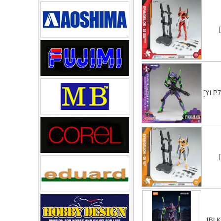
[YLP
[BL