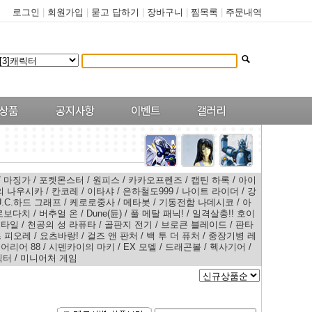
로그인
|
회원가입
|
묻고 답하기
|
장바구니
|
찜목록
|
주문내역
/
마징가
/
포켓몬스터
/
원피스
/
카카오프렌즈
/
캡틴 하록
/
아이
의 나우시카
/
칸코레
/
이타샤
/
은하철도999
/
나이트 라이더
/
강
U.C.하드 그래프
/
케로로중사
/
메타봇
/
기동전함 나데시코
/
아
로보다치
/
버추얼 온
/
Dune(듄)
/
풀 메탈 패닉!
/
일격살충!! 호이
스타일
/
천공의 성 라퓨타
/
골판지 전기
/
브로큰 블레이드
/
판타
 피오레
/
요츠바랑!
/
걸즈 앤 판처
/
백 투 더 퓨처
/
중장기병 레
어리어 88
/
시덴카이의 마키
/
EX 모델
/
드래곤볼
/
헥사기어
/
릭터
/
미니어처 게임