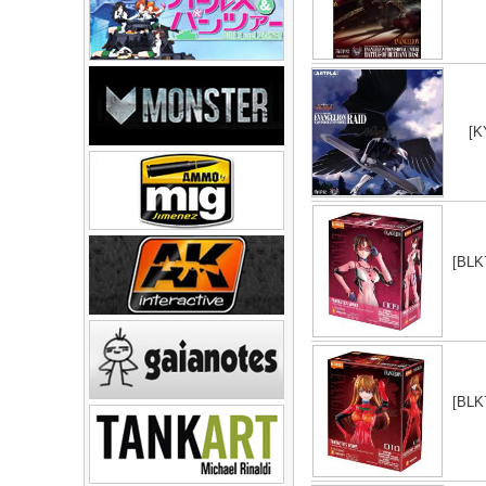
[K
[BL
[BL