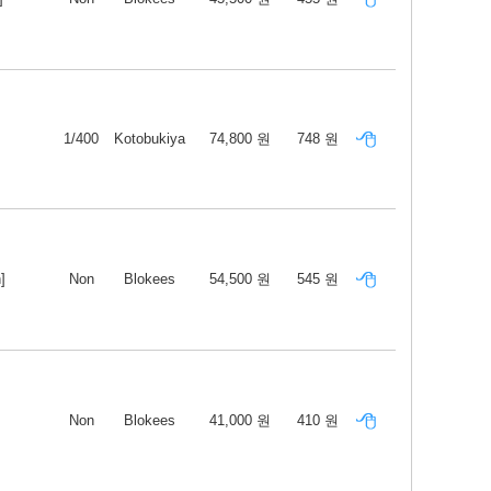
1/400
Kotobukiya
74,800 원
748 원
]
Non
Blokees
54,500 원
545 원
Non
Blokees
41,000 원
410 원