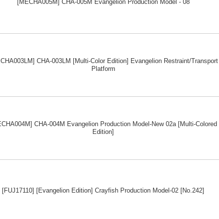
[MECHA005M] CHA-005M Evangelion Production Model - 08
CHA003LM] CHA-003LM [Multi-Color Edition] Evangelion Restraint/Transport
Platform
CHA004M] CHA-004M Evangelion Production Model-New 02a [Multi-Colored
Edition]
[FUJ17110] [Evangelion Edition] Crayfish Production Model-02 [No.242]