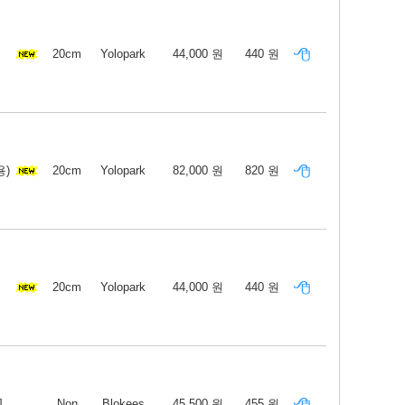
20cm
Yolopark
44,000 원
440 원
용)
20cm
Yolopark
82,000 원
820 원
20cm
Yolopark
44,000 원
440 원
]
Non
Blokees
45,500 원
455 원